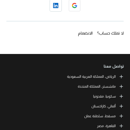
لا تملك حساب؟
الانضمام
تواصل معنا
الرياض، المملكة العربية السعودية
LEORON Saudi Experts Institute for Training
مانشستر، المملكة المتحدة
طريق الملك فهد، حي الرحمانية، برج القمر، الطابق الثالث والعشرون، مبنى
رقم 7542 صندوق بريد 68531 | 11537 الرياض، المملكة العربية السعودية
L3RN New Skills Co.
سكوبيا، مقدونيا
+966 11 464 4865
Office No. 2, 34 Station Road
Urmston, Manchester, England M41 9JQ UK
L3RN dooel
ألماتي، كازاخستان
+44 (0) 1615138133
Str. 20, No 82, Cucer-Sandevo 1000 Skopje, MKD
+389 2 320 0000
LEORON Training and Development
مسقط، سلطنة عمان
Baizakov street, 280, office 3 050000 Almaty, KAZ
+7 707 971 6684
LEORON Training Institute
القاهرة، مصر
The Office 1991, Building No. 5341, Way No. 4560, Office No. 215, Al