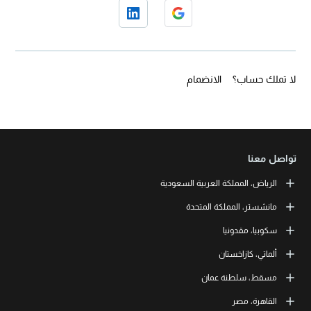
لا تملك حساب؟
الانضمام
تواصل معنا
الرياض، المملكة العربية السعودية
LEORON Saudi Experts Institute for Training
مانشستر، المملكة المتحدة
طريق الملك فهد، حي الرحمانية، برج القمر، الطابق الثالث والعشرون، مبنى
رقم 7542 صندوق بريد 68531 | 11537 الرياض، المملكة العربية السعودية
L3RN New Skills Co.
سكوبيا، مقدونيا
+966 11 464 4865
Office No. 2, 34 Station Road
Urmston, Manchester, England M41 9JQ UK
L3RN dooel
ألماتي، كازاخستان
+44 (0) 1615138133
Str. 20, No 82, Cucer-Sandevo 1000 Skopje, MKD
+389 2 320 0000
LEORON Training and Development
مسقط، سلطنة عمان
Baizakov street, 280, office 3 050000 Almaty, KAZ
+7 707 971 6684
LEORON Training Institute
القاهرة، مصر
The Office 1991, Building No. 5341, Way No. 4560, Office No. 215, Al