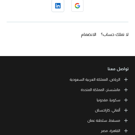
لا تملك حساب؟
الانضمام
تواصل معنا
الرياض، المملكة العربية السعودية
LEORON Saudi Experts Institute for Training
مانشستر، المملكة المتحدة
طريق الملك فهد، حي الرحمانية، برج القمر، الطابق الثالث والعشرون، مبنى
رقم 7542 صندوق بريد 68531 | 11537 الرياض، المملكة العربية السعودية
L3RN New Skills Co.
سكوبيا، مقدونيا
+966 11 464 4865
Office No. 2, 34 Station Road
Urmston, Manchester, England M41 9JQ UK
L3RN dooel
ألماتي، كازاخستان
+44 (0) 1615138133
Str. 20, No 82, Cucer-Sandevo 1000 Skopje, MKD
+389 2 320 0000
LEORON Training and Development
مسقط، سلطنة عمان
Baizakov street, 280, office 3 050000 Almaty, KAZ
+7 707 971 6684
LEORON Training Institute
القاهرة، مصر
The Office 1991, Building No. 5341, Way No. 4560, Office No. 215, Al