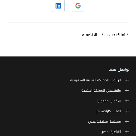
لا تملك حساب؟
الانضمام
تواصل معنا
الرياض، المملكة العربية السعودية
LEORON Saudi Experts Institute for Training
مانشستر، المملكة المتحدة
طريق الملك فهد، حي الرحمانية، برج القمر، الطابق الثالث والعشرون، مبنى
رقم 7542 صندوق بريد 68531 | 11537 الرياض، المملكة العربية السعودية
L3RN New Skills Co.
سكوبيا، مقدونيا
+966 11 464 4865
Office No. 2, 34 Station Road
Urmston, Manchester, England M41 9JQ UK
L3RN dooel
ألماتي، كازاخستان
+44 (0) 1615138133
Str. 20, No 82, Cucer-Sandevo 1000 Skopje, MKD
+389 2 320 0000
LEORON Training and Development
مسقط، سلطنة عمان
Baizakov street, 280, office 3 050000 Almaty, KAZ
+7 707 971 6684
LEORON Training Institute
القاهرة، مصر
The Office 1991, Building No. 5341, Way No. 4560, Office No. 215, Al