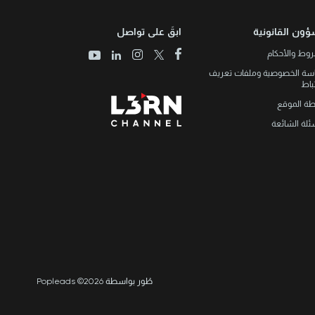
ؤون القانونية
ابقَ على تواصل
وط والأحكام
سة الخصوصية وملفات تعريف
تباط
طة الموقع
ئلة الشائعة
طُور بواسطة Popleads ©2026