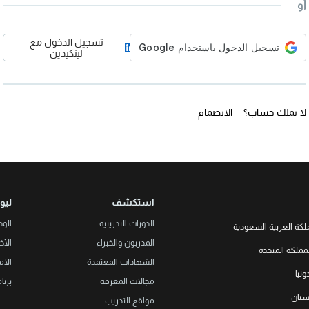
أو
تسجيل الدخول مع
لينكيدين
لا تملك حساب؟
الانضمام
استكشف
ليو
الدورات التدريبية
الو
لكة العربية السعودية
المدربون والخبراء
الأخب
LEORON Saudi Experts Institute f
مملكة المتحدة
هد، حي الرحمانية، برج القمر، الطابق
الشهادات المعتمدة
الام
الثالث والعشرون، مبنى رقم 7542 صندوق بريد 68531 |
L3RN New
نيا
Office No. 2, 34 S
مجالات المعرفة
برنا
+966 
Urmston, Manchester, England 
خستان
مواقع التدريب
+44 (0
Str. 20, No 82, Cucer-Sandevo 1