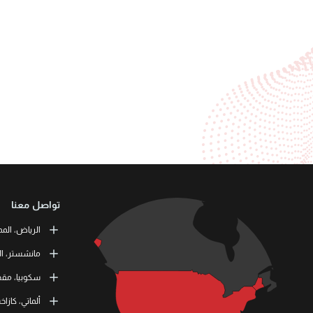
تواصل معنا
الرياض، المم
or Training
مانشستر، ال
طريق الملك ف
 Skills Co.
سكوبيا، مقدو
11537 الرياض، المملكة العربية السعودية
tation Road
11 464 4865
M41 9JQ UK
L3RN dooel
ألماتي، كازا
) 1615138133
000 Skopje,