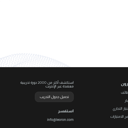
استكشف أكثر من 2000 دورة تدريبية
رون
معتمدة عبر الإنترنت
ظائف
تحميل جدول التدريب
ار
تياز التجاري
استفسر
مج الامتيازات
info@leoron.com