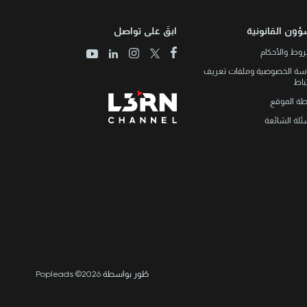
ؤون القانونية
ابقَ على تواصل
وط والأحكام
سة الخصوصية وملفات تعريف
تباط
طة الموقع
ئلة الشائعة
طُور بواسطة Popleads ©2026