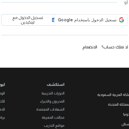
أو
تسجيل الدخول مع
لينكيدين
لا تملك حساب؟
الانضمام
استكشف
ليو
الدورات التدريبية
الو
لكة العربية السعودية
المدربون والخبراء
الأخب
LEORON Saudi Experts Institute f
مملكة المتحدة
هد، حي الرحمانية، برج القمر، الطابق
الشهادات المعتمدة
الام
الثالث والعشرون، مبنى رقم 7542 صندوق بريد 68531 |
L3RN New
نيا
Office No. 2, 34 S
مجالات المعرفة
برنا
+966 
Urmston, Manchester, England 
خستان
مواقع التدريب
+44 (0
Str. 20, No 82, Cucer-Sandevo 1