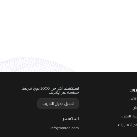
استكشف أكثر من 2000 دورة تدريبية
رون
معتمدة عبر الإنترنت
ظائف
تحميل جدول التدريب
ار
تياز التجاري
استفسر
مج الامتيازات
info@leoron.com