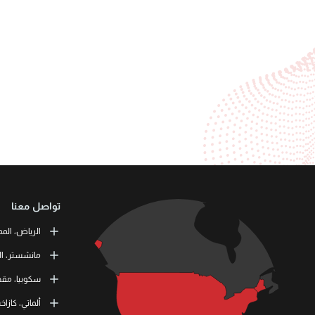
تواصل معنا
الرياض، المم
or Training
مانشستر، ال
طريق الملك ف
 Skills Co.
سكوبيا، مقدو
11537 الرياض، المملكة العربية السعودية
tation Road
11 464 4865
M41 9JQ UK
L3RN dooel
ألماتي، كازا
) 1615138133
000 Skopje,