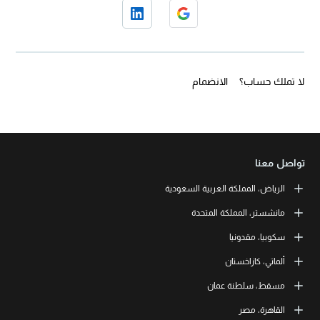
لا تملك حساب؟
الانضمام
تواصل معنا
الرياض، المملكة العربية السعودية
LEORON Saudi Experts Institute for Training
مانشستر، المملكة المتحدة
طريق الملك فهد، حي الرحمانية، برج القمر، الطابق الثالث والعشرون، مبنى
رقم 7542 صندوق بريد 68531 | 11537 الرياض، المملكة العربية السعودية
L3RN New Skills Co.
سكوبيا، مقدونيا
+966 11 464 4865
Office No. 2, 34 Station Road
Urmston, Manchester, England M41 9JQ UK
L3RN dooel
ألماتي، كازاخستان
+44 (0) 1615138133
Str. 20, No 82, Cucer-Sandevo 1000 Skopje, MKD
+389 2 320 0000
LEORON Training and Development
مسقط، سلطنة عمان
Baizakov street, 280, office 3 050000 Almaty, KAZ
+7 707 971 6684
LEORON Training Institute
القاهرة، مصر
The Office 1991, Building No. 5341, Way No. 4560, Office No. 215, Al