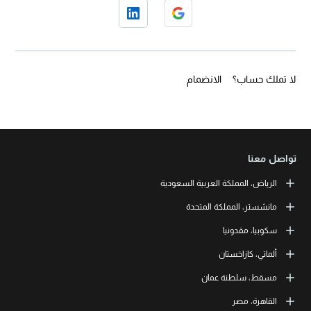
لا تملك حساب؟
الانضمام
تواصل معنا
الرياض، المملكة العربية السعودية
LEORON Saudi Experts Institute for Training
مانشستر، المملكة المتحدة
طريق الملك فهد، حي الرحمانية، برج القمر، الطابق الثالث والعشرون، مبنى
رقم 7542 صندوق بريد 68531 | 11537 الرياض، المملكة العربية السعودية
L3RN New Skills Co.
سكوبيا، مقدونيا
+966 11 464 4865
Office No. 2, 34 Station Road
Urmston, Manchester, England M41 9JQ UK
L3RN dooel
ألماتي، كازاخستان
+44 (0) 1615138133
Str. 20, No 82, Cucer-Sandevo 1000 Skopje, MKD
+389 2 320 0000
LEORON Training and Development
مسقط، سلطنة عمان
Baizakov street, 280, office 3 050000 Almaty, KAZ
+7 707 971 6684
LEORON Training Institute
القاهرة، مصر
The Office 1991, Building No. 5341, Way No. 4560, Office No. 215, Al