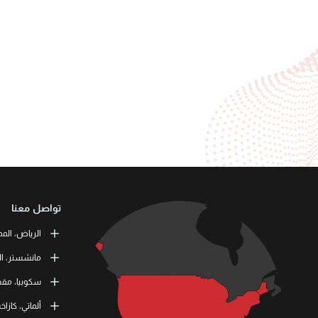
تواصل معنا
الرياض، المم
or Training
مانشستر، ال
طريق الملك ف
 Skills Co.
سكوبيا، مقدو
11537 الرياض، المملكة العربية السعودية
tation Road
11 464 4865
M41 9JQ UK
L3RN dooel
ألماتي، كازا
) 1615138133
000 Skopje,