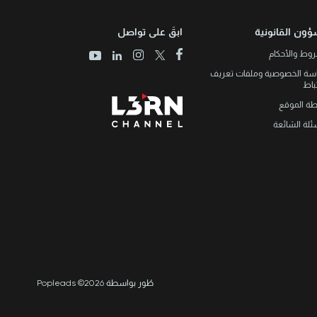
ؤون القانونية
ابقَ على تواصل
وط والأحكام
سة الخصوصية وملفات تعريف
تباط
طة الموقع
ئلة الشائعة
طُور بواسطة Popleads ©2026