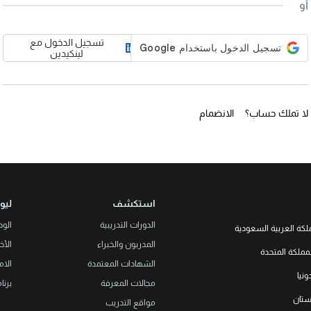
أو
تسجيل الدخول مع
لينكيدين
لا تملك حساب؟
الانضمام
استكشف
ليو
الدورات التدريبية
الو
لكة العربية السعودية
المدربون والخبراء
الأخب
LEORON Saudi Experts Institute f
مملكة المتحدة
هد، حي الرحمانية، برج القمر، الطابق
الشهادات المعتمدة
الام
الثالث والعشرون، مبنى رقم 7542 صندوق بريد 68531 |
L3RN New
نيا
Office No. 2, 34 S
مجالات المعرفة
برنا
+966 
Urmston, Manchester, England 
خستان
مواقع التدريب
+44 (0
Str. 20, No 82, Cucer-Sandevo 1