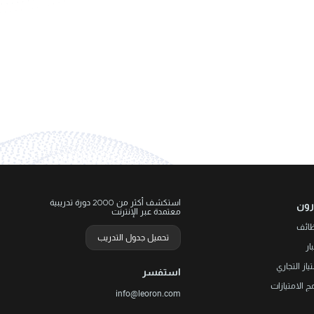
استكشف أكثر من 2000 دورة تدريبية
رون
معتمدة عبر الإنترنت
ظائف
تحميل جدول التدريب
ار
تياز التجاري
استفسر
مج الامتيازات
info@leoron.com