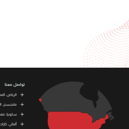
تواصل معنا
الرياض، المم
or Training
مانشستر، ال
طريق الملك ف
 Skills Co.
سكوبيا، مقدو
11537 الرياض، المملكة العربية السعودية
tation Road
11 464 4865
M41 9JQ UK
L3RN dooel
ألماتي، كازا
) 1615138133
000 Skopje,