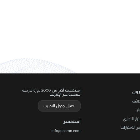
استكشف أكثر من 2000 دورة تدريبية
رون
معتمدة عبر الإنترنت
ظائف
تحميل جدول التدريب
ار
تياز التجاري
استفسر
مج الامتيازات
info@leoron.com