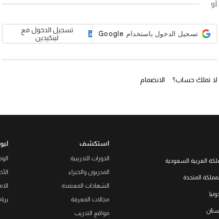
أو
تسجيل الدخول مع
لينكيدين
لا تملك حساب؟
الانضمام
استكشف
ليو
الدورات التدريبية
الو
لكة العربية السعودية
المدربون والخبراء
الأخب
LEORON Saudi Experts Institute f
مملكة المتحدة
هد، حي الرحمانية، برج القمر، الطابق
الشهادات المعتمدة
الام
الثالث والعشرون، مبنى رقم 7542 صندوق بريد 68531 |
L3RN New
نيا
Office No. 2, 34 S
مجالات المعرفة
برنا
+966 
Urmston, Manchester, England 
خستان
مواقع التدريب
+44 (0
Str. 20, No 82, Cucer-Sandevo 1