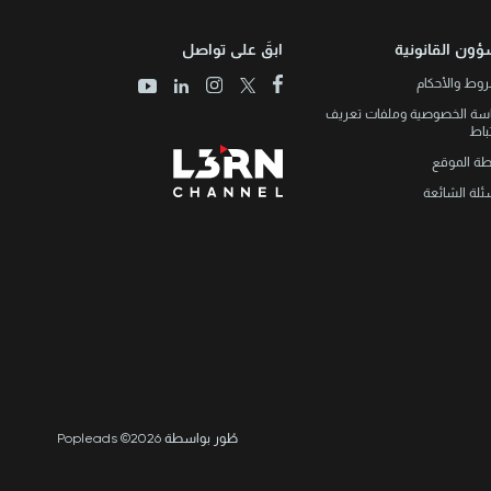
ؤون القانونية
ابقَ على تواصل
وط والأحكام
سة الخصوصية وملفات تعريف
تباط
طة الموقع
ئلة الشائعة
طُور بواسطة Popleads ©2026