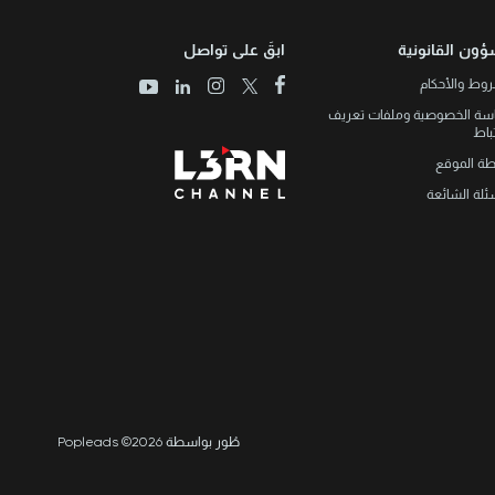
ؤون القانونية
ابقَ على تواصل
وط والأحكام
سة الخصوصية وملفات تعريف
تباط
طة الموقع
ئلة الشائعة
طُور بواسطة Popleads ©2026