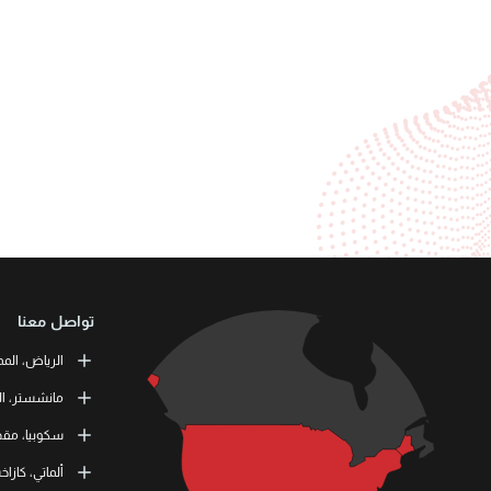
تواصل معنا
الرياض، المم
or Training
مانشستر، ال
طريق الملك ف
 Skills Co.
سكوبيا، مقدو
11537 الرياض، المملكة العربية السعودية
tation Road
11 464 4865
M41 9JQ UK
L3RN dooel
ألماتي، كازا
) 1615138133
000 Skopje,