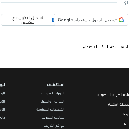
أو
تسجيل الدخول مع
لينكيدين
لا تملك حساب؟
الانضمام
استكشف
ليو
الدورات التدريبية
الو
لكة العربية السعودية
المدربون والخبراء
الأخب
LEORON Saudi Experts Institute f
مملكة المتحدة
هد، حي الرحمانية، برج القمر، الطابق
الشهادات المعتمدة
الام
الثالث والعشرون، مبنى رقم 7542 صندوق بريد 68531 |
L3RN New
نيا
Office No. 2, 34 S
مجالات المعرفة
برنا
+966 
Urmston, Manchester, England 
خستان
مواقع التدريب
+44 (0
Str. 20, No 82, Cucer-Sandevo 1