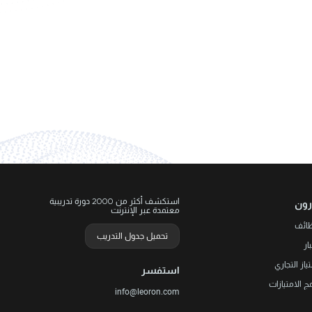
استكشف أكثر من 2000 دورة تدريبية
رون
معتمدة عبر الإنترنت
ظائف
تحميل جدول التدريب
ار
تياز التجاري
استفسر
مج الامتيازات
info@leoron.com