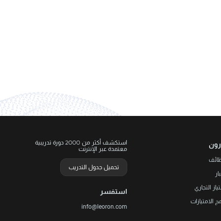
استكشف أكثر من 2000 دورة تدريبية
رون
معتمدة عبر الإنترنت
ظائف
تحميل جدول التدريب
ار
تياز التجاري
استفسر
مج الامتيازات
info@leoron.com