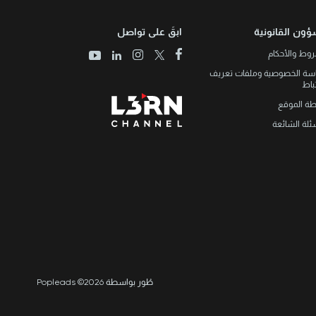
ؤون القانونية
ابقَ على تواصل
وط والأحكام
سة الخصوصية وملفات تعريف
تباط
طة الموقع
ئلة الشائعة
طُور بواسطة Popleads ©2026