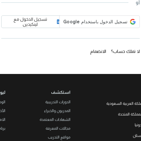
أو
تسجيل الدخول مع
لينكيدين
لا تملك حساب؟
الانضمام
استكشف
ليو
الدورات التدريبية
الو
لكة العربية السعودية
المدربون والخبراء
الأخب
LEORON Saudi Experts Institute f
مملكة المتحدة
هد، حي الرحمانية، برج القمر، الطابق
الشهادات المعتمدة
الام
الثالث والعشرون، مبنى رقم 7542 صندوق بريد 68531 |
L3RN New
نيا
Office No. 2, 34 S
مجالات المعرفة
برنا
+966 
Urmston, Manchester, England 
خستان
مواقع التدريب
+44 (0
Str. 20, No 82, Cucer-Sandevo 1