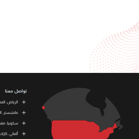
تواصل معنا
الرياض، المم
or Training
مانشستر، ال
طريق الملك ف
 Skills Co.
سكوبيا، مقدو
11537 الرياض، المملكة العربية السعودية
tation Road
11 464 4865
M41 9JQ UK
L3RN dooel
ألماتي، كازا
) 1615138133
000 Skopje,