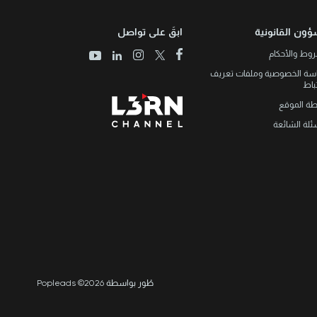
ؤون القانونية
ابقَ على تواصل
وط والأحكام
سة الخصوصية وملفات تعريف
تباط
طة الموقع
ئلة الشائعة
طُور بواسطة Popleads ©2026