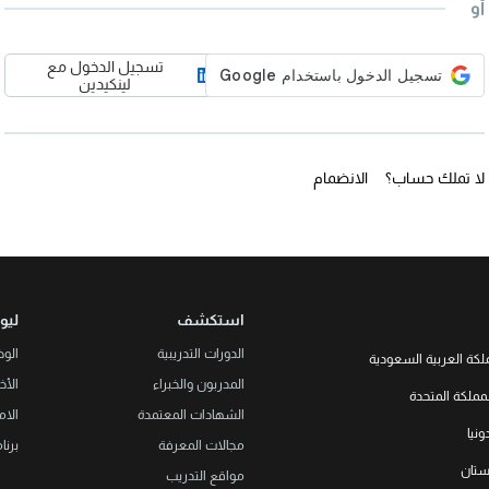
أو
تسجيل الدخول مع
لينكيدين
لا تملك حساب؟
الانضمام
استكشف
ليو
الدورات التدريبية
الو
لكة العربية السعودية
المدربون والخبراء
الأخب
LEORON Saudi Experts Institute f
مملكة المتحدة
هد، حي الرحمانية، برج القمر، الطابق
الشهادات المعتمدة
الام
الثالث والعشرون، مبنى رقم 7542 صندوق بريد 68531 |
L3RN New
نيا
Office No. 2, 34 S
مجالات المعرفة
برنا
+966 
Urmston, Manchester, England 
خستان
مواقع التدريب
+44 (0
Str. 20, No 82, Cucer-Sandevo 1