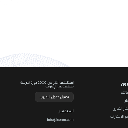
استكشف أكثر من 2000 دورة تدريبية
رون
معتمدة عبر الإنترنت
ظائف
تحميل جدول التدريب
ار
تياز التجاري
استفسر
مج الامتيازات
info@leoron.com