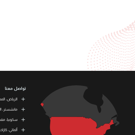
تواصل معنا
الرياض، المم
or Training
مانشستر، ال
طريق الملك ف
 Skills Co.
سكوبيا، مقدو
11537 الرياض، المملكة العربية السعودية
tation Road
11 464 4865
M41 9JQ UK
L3RN dooel
ألماتي، كازا
) 1615138133
000 Skopje,