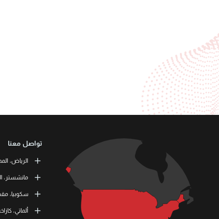
تواصل معنا
الرياض، المم
or Training
مانشستر، ال
طريق الملك ف
 Skills Co.
سكوبيا، مقدو
11537 الرياض، المملكة العربية السعودية
tation Road
11 464 4865
M41 9JQ UK
L3RN dooel
ألماتي، كازا
) 1615138133
000 Skopje,