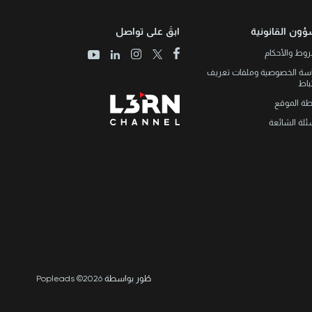
ؤون القانونية
ابقَ على تواصل
وط والأحكام
سة الخصوصية وملفات تعريف
تباط
طة الموقع
ئلة الشائعة
طُور بواسطة Popleads ©2026