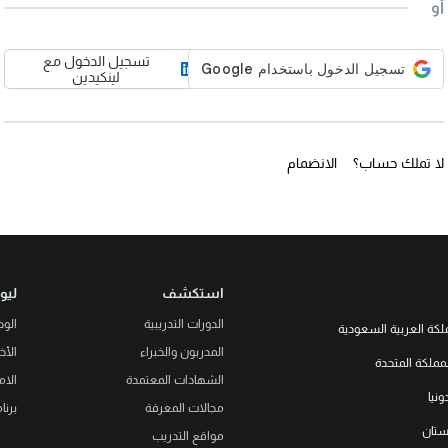
أو
تسجيل الدخول مع
لينكيدين
لا تملك حساب؟
الانضمام
استكشف
ليو
الدورات التدريبية
الو
لكة العربية السعودية
المدربون والخبراء
الأخب
LEORON Saudi Experts Institute f
مملكة المتحدة
هد، حي الرحمانية، برج القمر، الطابق
الشهادات المعتمدة
الام
الثالث والعشرون، مبنى رقم 7542 صندوق بريد 68531 |
L3RN New
نيا
Office No. 2, 34 S
مجالات المعرفة
برنا
+966 
Urmston, Manchester, England 
خستان
مواقع التدريب
+44 (0
Str. 20, No 82, Cucer-Sandevo 1