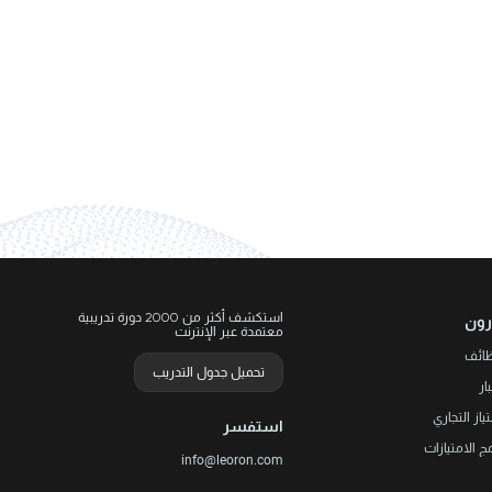
استكشف أكثر من 2000 دورة تدريبية
رون
معتمدة عبر الإنترنت
ظائف
تحميل جدول التدريب
ار
تياز التجاري
استفسر
مج الامتيازات
info@leoron.com