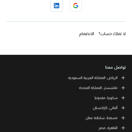
لا تملك حساب؟
الانضمام
تواصل معنا
الرياض، المملكة العربية السعودية
LEORON Saudi Experts Institute for Training
مانشستر، المملكة المتحدة
طريق الملك فهد، حي الرحمانية، برج القمر، الطابق الثالث والعشرون، مبنى
رقم 7542 صندوق بريد 68531 | 11537 الرياض، المملكة العربية السعودية
L3RN New Skills Co.
سكوبيا، مقدونيا
+966 11 464 4865
Office No. 2, 34 Station Road
Urmston, Manchester, England M41 9JQ UK
L3RN dooel
ألماتي، كازاخستان
+44 (0) 1615138133
Str. 20, No 82, Cucer-Sandevo 1000 Skopje, MKD
+389 2 320 0000
LEORON Training and Development
مسقط، سلطنة عمان
Baizakov street, 280, office 3 050000 Almaty, KAZ
+7 707 971 6684
LEORON Training Institute
القاهرة، مصر
The Office 1991, Building No. 5341, Way No. 4560, Office No. 215, Al