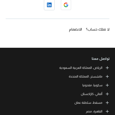
لا تملك حساب؟
الانضمام
تواصل معنا
الرياض، المملكة العربية السعودية
LEORON Saudi Experts Institute for Training
مانشستر، المملكة المتحدة
طريق الملك فهد، حي الرحمانية، برج القمر، الطابق الثالث والعشرون، مبنى
رقم 7542 صندوق بريد 68531 | 11537 الرياض، المملكة العربية السعودية
L3RN New Skills Co.
سكوبيا، مقدونيا
+966 11 464 4865
Office No. 2, 34 Station Road
Urmston, Manchester, England M41 9JQ UK
L3RN dooel
ألماتي، كازاخستان
+44 (0) 1615138133
Str. 20, No 82, Cucer-Sandevo 1000 Skopje, MKD
+389 2 320 0000
LEORON Training and Development
مسقط، سلطنة عمان
Baizakov street, 280, office 3 050000 Almaty, KAZ
+7 707 971 6684
LEORON Training Institute
القاهرة، مصر
The Office 1991, Building No. 5341, Way No. 4560, Office No. 215, Al