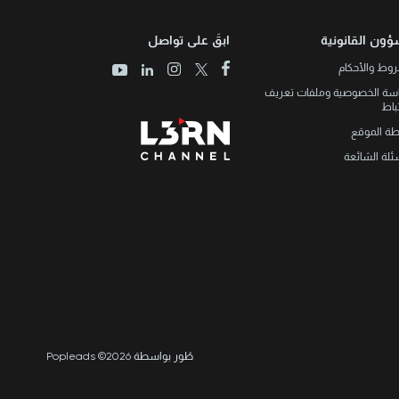
ؤون القانونية
ابقَ على تواصل
وط والأحكام
سة الخصوصية وملفات تعريف
تباط
طة الموقع
ئلة الشائعة
طُور بواسطة Popleads ©2026