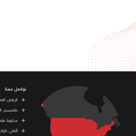
تواصل معنا
الرياض، المم
or Training
مانشستر، ال
طريق الملك ف
 Skills Co.
سكوبيا، مقدو
11537 الرياض، المملكة العربية السعودية
tation Road
11 464 4865
M41 9JQ UK
L3RN dooel
ألماتي، كازا
) 1615138133
000 Skopje,