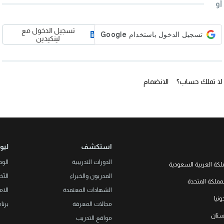
أو
تسجيل الدخول مع
لينكيدين
لا تملك حساب؟
الانضمام
استكشف
ليو
الدورات التدريبية
الو
لكة العربية السعودية
المدربون والخبراء
الأخب
LEORON Saudi Experts Institute f
مملكة المتحدة
هد، حي الرحمانية، برج القمر، الطابق
الشهادات المعتمدة
الام
الثالث والعشرون، مبنى رقم 7542 صندوق بريد 68531 |
L3RN New
نيا
Office No. 2, 34 S
مجالات المعرفة
برنا
+966 
Urmston, Manchester, England 
خستان
مواقع التدريب
+44 (0
Str. 20, No 82, Cucer-Sandevo 1