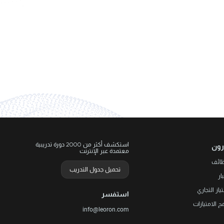
استكشف أكثر من 2000 دورة تدريبية
رون
معتمدة عبر الإنترنت
ظائف
تحميل جدول التدريب
ار
تياز التجاري
استفسر
مج الامتيازات
info@leoron.com