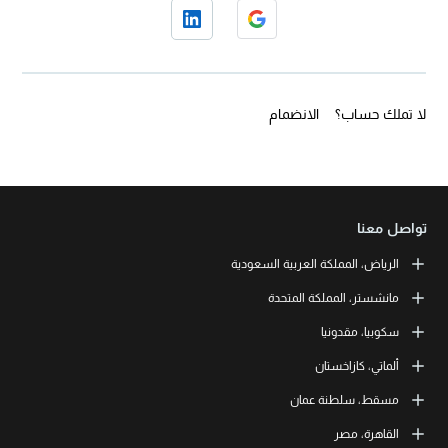
لا تملك حساب؟
الانضمام
تواصل معنا
الرياض، المملكة العربية السعودية
LEORON Saudi Experts Institute for Training
مانشستر، المملكة المتحدة
طريق الملك فهد، حي الرحمانية، برج القمر، الطابق الثالث والعشرون، مبنى
رقم 7542 صندوق بريد 68531 | 11537 الرياض، المملكة العربية السعودية
L3RN New Skills Co.
سكوبيا، مقدونيا
+966 11 464 4865
Office No. 2, 34 Station Road
Urmston, Manchester, England M41 9JQ UK
L3RN dooel
ألماتي، كازاخستان
+44 (0) 1615138133
Str. 20, No 82, Cucer-Sandevo 1000 Skopje, MKD
+389 2 320 0000
LEORON Training and Development
مسقط، سلطنة عمان
Baizakov street, 280, office 3 050000 Almaty, KAZ
+7 707 971 6684
LEORON Training Institute
القاهرة، مصر
The Office 1991, Building No. 5341, Way No. 4560, Office No. 215, Al