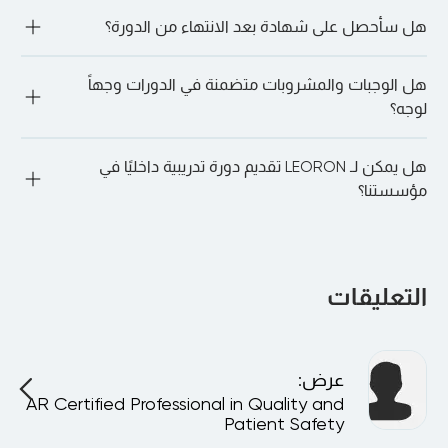
السيبراني والمشتريات وعشاق الذكاء الاصطناعي وغيرهم الكثير.
ليس دائما. تقبل العديد من المسارات المتخصصة، مثل الأمن 
هل سأحصل على شهادة بعد الانتهاء من الدورة؟
السيبراني، المتعلمين الذين ليس لديهم خبرة سابقة. ومع ذلك، قد 
تكون لبعض الدورات التدريبية (على سبيل المثال، الدورات التدريبية 
المعتمدة على PMI PDU) متطلبات مسبقة موصى بها. من الأفضل 
"نعم. عند الحضور الكامل والإكمال الناجح، سوف تحصل على شهادة 
دائمًا الدردشة مع أحد مديري التسجيل لدينا لمناقشة المزيد. ما عليك 
هل الوجبات والمشروبات متضمنة في الدورات وجهاً
المشاركة أو الاعتماد، اعتمادًا على الدورة.
سوى الذهاب إلى الدورة التدريبية المفضلة لديك والنقر على “دعنا 
لوجه؟
نتحدث على WhatsApp” للقيام بذلك.
"نعم. بالنسبة للدورات التدريبية الشخصية، يتم توفير فترات استراحة 
هل يمكن لـ LEORON تقديم دورة تدريبية داخليًا في
الغداء والقهوة يوميًا في المكان.
مؤسستنا؟
بالتأكيد. يمكن تقديم جميع البرامج بشكل خاص في شركتك أو 
افتراضيًا لفريقك، وتخصيصها لتتناسب مع أهدافك وهيكلك الداخلي.
التعليقات
عرض
:
AR Certified Professional in Quality and
Patient Safety