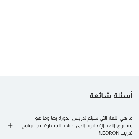
Certified
Certified Banking
Company
Treasury Manager
Valuation Modeller
القادم:
Riyadh
القادم:
Riyadh
,
Dubai
, more...
International
Certified Private
Certificate in
Equity Specialist
Wealth and
القادم:
London
Investment
القادم:
أسئلة شائعة
Dubai
, more...
Management
ما هي اللغة التي سيتم تدريس الدورة بها وما هو
مستوى اللغة الإنجليزية الذي أحتاجه للمشاركة في برنامج
تدريب LEORON؟