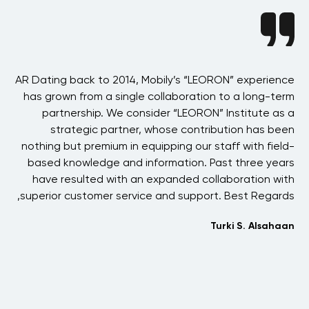
BAE
AR Dating back to 2014, Mobily’s “LEORON” experience
A
 in
has grown from a single collaboration to a long-term
the
partnership. We consider “LEORON” Institute as a
p
ons
strategic partner, whose contribution has been
 of
nothing but premium in equipping our staff with field-
his
based knowledge and information. Past three years
ons
have resulted with an expanded collaboration with
one
superior customer service and support. Best Regards,
 We
Turki S. Alsahaan
and
her
me.
jih