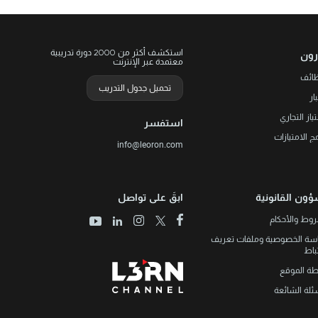
الامارات
دبي
14 أفضل الدورات
14 أفضل الدورات
استكشف أكثر من 2000 دورة تدريبية
رون
معتمدة عبر الإنترنت
ظائف
تحميل جدول التدريب
ار
تياز التجاري
استفسر
مج الامتيازات
info@leoron.com
ؤون القانونية
ابقَ على تواصل
وط والأحكام
سة الخصوصية وملفات تعريف
تباط
طة الموقع
ئلة الشائعة