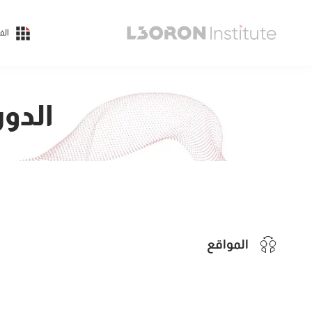
الف
الدور
المواقع