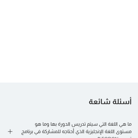
Effective Report
Certified Internal
Writing for
Auditor
Internal Auditors
Part 3
القادم:
Kuwait City
,
Dubai
Risk Based
Certified Anti-
Internal Auditor
Money Laundering
Specialist
Advanced Diploma
القادم:
القادم:
Program
أسئلة شائعة
Dubai
London
,
Riyadh
, more...
ما هي اللغة التي سيتم تدريس الدورة بها وما هو
مستوى اللغة الإنجليزية الذي أحتاجه للمشاركة في برنامج