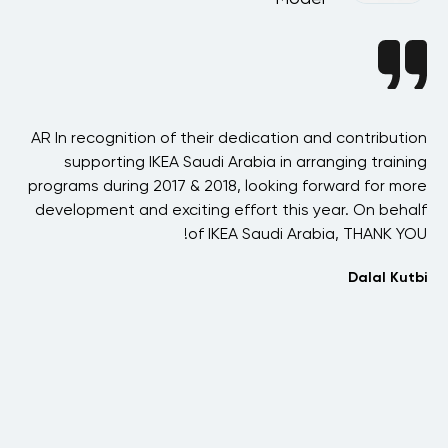
ion
AR In recognition of their dedication and contribution
AR
ing
supporting IKEA Saudi Arabia in arranging training
h
ore
programs during 2017 & 2018, looking forward for more
alf
development and exciting effort this year. On behalf
OU!
of IKEA Saudi Arabia, THANK YOU!
n
tbi
Dalal Kutbi
udi
s
bia