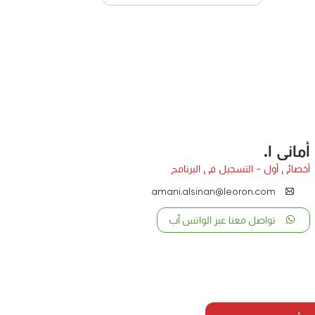
أماني ا.
أخصائي أول - التسجيل في البرنامج
amani.alsinan@leoron.com
تواصل معنا عبر الواتس أب