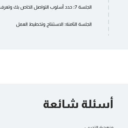
استراتيجيات بناء ورعاية العلاقات المهنية تطوير الت
الجلسة 7: حدد أسلوب التواصل الخاص بك وتعرف على الآخرين:
والعملاء تمارين لعب الأدوار والمناقشات الجماعية 
نظرية ونماذج DISC تقييم ISC
الجلسة الثامنة: الاستنتاج وتخطيط العمل
المصلحة إدارة تأكيدك
ملخص لأهم الدروس المستفادة من الدورة التخطي
استراتيجيات الاتصال في مكان العمل الموارد والدع
الاتصال المستمرة
أسئلة شائعة
منهجية التدريب