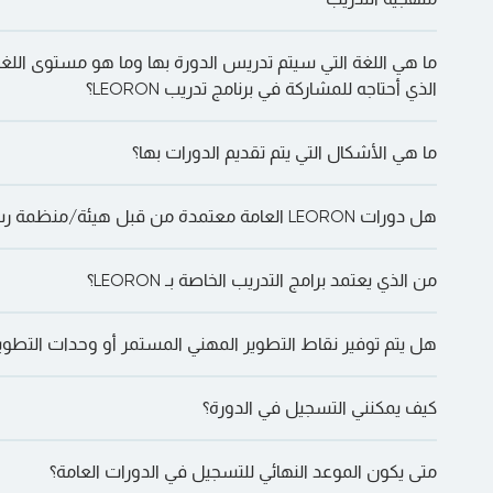
عرض
:
onal in Quality and Patient Safety
AR
ما هي اللغة التي سيتم تدريس الدورة بها وما هو مستوى اللغة 
اتصال ذو خبرة.

الذي أحتاجه للمشاركة في برنامج تدريب LEORON؟
g with LEORON for the past two years and will
ما هي الأشكال التي يتم تقديم الدورات بها؟
m again this upcoming year. The programs they
l and exciting and our organization has received
على “دعنا نتحدث على WhatsApp” للدردشة معنا مباشرة.
هل دورات LEORON العامة معتمدة من قبل هيئة/منظمة رسمية؟
m the participants. What our organization aims
لوجه والتعلم الذاتي والتسليم الداخلي بالإضافة إلى الدورات التدريبية عبر
ide at no cost training for all the private sector
they may benefit from our offered programs in
من الذي يعتمد برامج التدريب الخاصة بـ LEORON؟
وATD، وPMI، وEdEx، وغيرها الكثير—اعتمادًا على الدورة.
rofessional development. Leoron has helped us
look forward to continuing this service and wish
هل يتم توفير نقاط التطوير المهني المستمر أو وحدات التطوي
وCISI وGARP وHRCI وSHRM وACCA وASQ وIIA وILM وIAC وغيرها
them the best of luck. Regards,
Nasser M. Al-Subaie
كيف يمكنني التسجيل في الدورة؟
والمزيد.
متى يكون الموعد النهائي للتسجيل في الدورات العامة؟
سنرشدك خلال الخطوات.