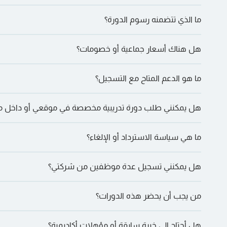
ما الذي تتضمنه رسوم الدورة؟
في بعض الأحيان عند التأكيد
هل هناك أسعار جماعية أو خصومات؟
المعتمدة، والغداء والمرطبات، بالإضافة إلى الشهادة والعضوية حيثما ين
ما هو الدعم المتاح مع التسجيل؟
التواصل لمناقشة الترتيبات المحددة
هل يمكنني طلب دورة تدريبية مخصصة في موقعي أو داخل
على WhatsApp” للقيام بذلك.
ما هي سياسة الاسترداد أو الإلغاء؟
والنقر على “دعنا نتحدث على WhatsApp” للإجابة على أي أسئلة أو مخاوف في هذا الصدد.
هل يمكنني تسجيل عدة موظفين من شركتي؟
إلى البريد الإلكتروني لتأكيد الدورة.
من يجب أن يحضر هذه الدورات؟
الجماعية.
هل أحتاج إلى خبرة سابقة أو مؤهلات أكاديمية؟