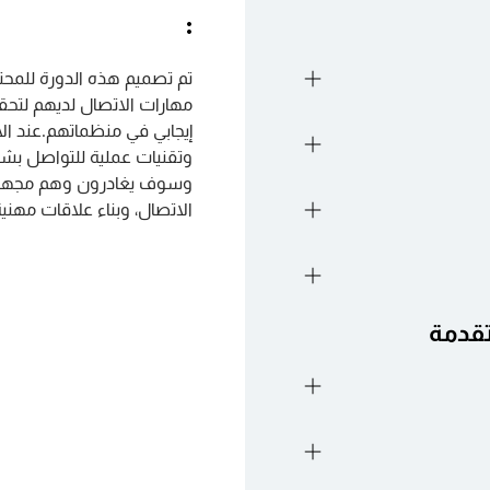
:
تم تصميم هذه الدورة للمحت
مهارات الاتصال لديهم لتحق
مة على مبادئ
إيجابي في منظماتهم.
عند ال
ت الاتصال
وتقنيات عملية للتواصل بش
وسوف يغادرون وهم مجهزون 
يات الاستماع التعاطفي
الاتصال، وبناء علاقات مهنية
تماع النشط
ير تصميم التواصل لجمهور
واضحة
 تعزيز مهارات التواصل
تقدمة
ارات غير اللفظية
راتيجيات إدارة العواطف
للتدرب على التعامل مع