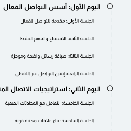
اليوم الأول: أسس التواصل الفعال
الجلسة الأولى: مقدمة للتواصل الفعال
أهمية التواصل الفعال في النجاح المهني نظرة عا
الجلسة الثانية: الاستماع والفهم النشط
واستراتيجيات الاتصال تحديد الأهداف لتعزيز مهارا
تطوير مهارات الاستماع النشط لتحسين الفهم تقن
الجلسة الثالثة: صياغة رسائل واضحة وموجزة
وإعادة الصياغة تمارين لعب الأدوار لممارسة الاس
استراتيجيات هيكلة الرسائل من أجل الوضوح والتأث
الجلسة الرابعة: إتقان التواصل غير اللفظي
محدد ممارسة التمارين في صياغة وإيصال رسائل 
فهم دور الإشارات غير اللفظية في التواصل تقنيات
اليوم الثاني: استراتيجيات الاتصال الم
غير اللفظي أنشطة تعتمد على الفيديو لتحليل الإش
وتحسينها
الجلسة الخامسة: التعامل مع المحادثات الصعبة
تقنيات التعامل مع المحادثات الصعبة باحترافية است
الجلسة السادسة: بناء علاقات مهنية قوية
أثناء المناقشات الصعبة سيناريوهات لعب الأدوار 
المحادثات الصعبة