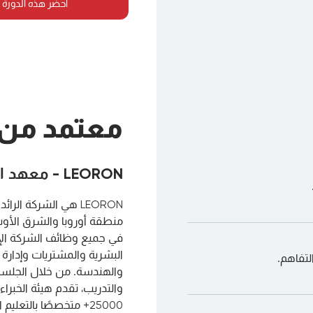
احضر هذه الدورة 
معتمد من
LEORON - معهد التطوير المهني
LEORON هي الشركة ا
منطقة أوروبا والشرق الأوسط
في جميع وظائف الشركة الإس
البشرية والمشتريات وإدارة 
لتفاهم.
والهندسة. من خلال الجلسات
25000+ متخصصًا بالتع