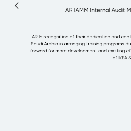
AR IAMM Internal Audit M
m
AR In recognition of their dedication and cont
r
Saudi Arabia in arranging training programs du
s
forward for more development and exciting eff
d
of IKEA 
n
.
,
n