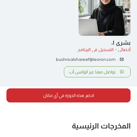
بشرى ا.
أخصائي - التسجيل في البرنامج
bushra.alshareef@leoron.com
تواصل معنا عبر الواتس أب
احضر هذه الدورة في أي مكان
المخرجات الرئيسية