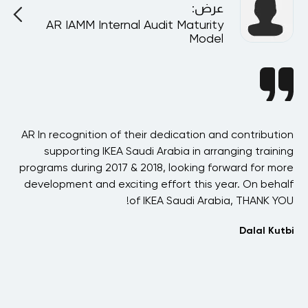
عرض
:
AR IAMM Internal Audit Maturity
A
Model
ion
AR In recognition of their dedication and contribution
AR
ing
supporting IKEA Saudi Arabia in arranging training
h
ore
programs during 2017 & 2018, looking forward for more
alf
development and exciting effort this year. On behalf
OU!
of IKEA Saudi Arabia, THANK YOU!
n
tbi
Dalal Kutbi
udi
s
bia