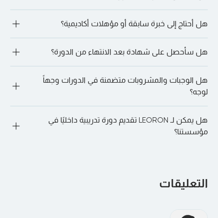
في تنسيق الخدمات اللوجستية للحجوزات الجماعية.
تقدم LEORON خدماتها لمجموعة متنوعة من المهنيين: بدءًا من 
هل أحتاج إلى خبرة سابقة أو مؤهلات أكاديمية؟
أولئك الذين يسعون إلى تطوير المهارات القيادية وحتى مديري 
المشاريع ومتخصصي الموارد البشرية والمهنيين الماليين والأمن 
السيبراني والمشتريات وعشاق الذكاء الاصطناعي وغيرهم الكثير.
ليس دائما. تقبل العديد من المسارات المتخصصة، مثل الأمن 
هل سأحصل على شهادة بعد الانتهاء من الدورة؟
السيبراني، المتعلمين الذين ليس لديهم خبرة سابقة. ومع ذلك، قد 
تكون لبعض الدورات التدريبية (على سبيل المثال، الدورات التدريبية 
المعتمدة على PMI PDU) متطلبات مسبقة موصى بها. من الأفضل 
"نعم. عند الحضور الكامل والإكمال الناجح، سوف تحصل على شهادة 
دائمًا الدردشة مع أحد مديري التسجيل لدينا لمناقشة المزيد. ما عليك 
هل الوجبات والمشروبات متضمنة في الدورات وجهاً
المشاركة أو الاعتماد، اعتمادًا على الدورة.
سوى الذهاب إلى الدورة التدريبية المفضلة لديك والنقر على “دعنا 
لوجه؟
نتحدث على WhatsApp” للقيام بذلك.
"نعم. بالنسبة للدورات التدريبية الشخصية، يتم توفير فترات استراحة 
هل يمكن لـ LEORON تقديم دورة تدريبية داخليًا في
الغداء والقهوة يوميًا في المكان.
مؤسستنا؟
بالتأكيد. يمكن تقديم جميع البرامج بشكل خاص في شركتك أو 
افتراضيًا لفريقك، وتخصيصها لتتناسب مع أهدافك وهيكلك الداخلي.
التعليقات