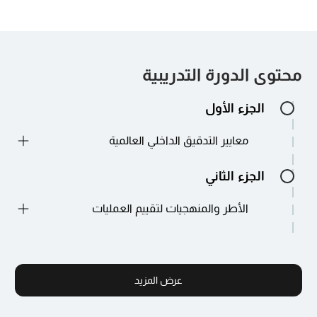
محتوى الدورة التدريبية
الجزء الأول
معايير التدقيق الداخلي العالمية
الجزء الثاني
مقدمة للمبادئ الأساسية لمعايير التدقيق
الداخلي العالمية وتطبيقها العملي في
الأطر والمنهجيات لتقييم العمليات
عمليات التدقيق.
مناقشة حول دمج هذه المعايير في
الجزء 3
ممارسات التدقيق اليومية لتعزيز الامتثال
استكشاف الأطر الأساسية مثل COSO،
والفعالية التشغيلية.
وتسليط الضوء على دورها في هيكلة
تقييم المخاطر وإدارتها
عرض المزيد
عمليات التدقيق الفعالة.
تقنيات مواءمة استراتيجيات التدقيق مع
استراتيجيات استخدام هذه الأطر لإجراء
المعايير العالمية لضمان التقييمات الشاملة.
الجزء الرابع
تقييمات شاملة للعمليات التجارية.
رسوم توضيحية لحالات توضح التطبيق
طرق مفصلة لإجراء تقييمات المخاطر لتحديد