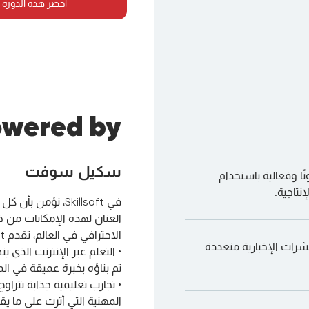
احضر هذه الدورة 
wered by
سكيل سوفت
ا وفعالية باستخدام
تاجية.
في Skillsoft، نؤم
العنان لهذه الإمكانات من خل
الاحترافي في العالم، تقدم Skill-soft:
نشرات الإخبارية متعددة
• التعلم عبر الإنترنت الذي 
تم بناؤه بخبرة عميقة في الم
• تجارب تعليمية جذابة تتراو
المهنية التي أثرت على ما 