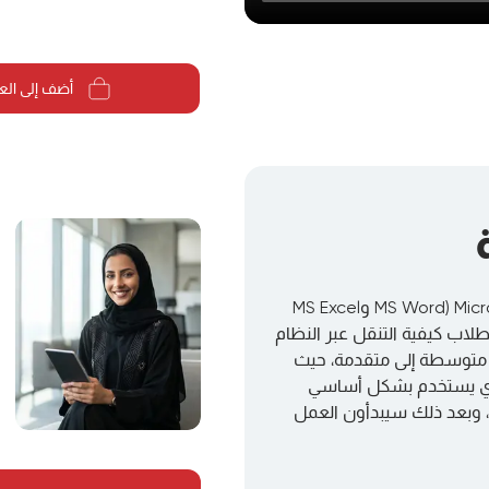
أضف إلى الع
تعتمد هذه الدورة على مهارات ومفاهيم Microsoft Office Suite (MS Word وMS Excel
MS O وMS OneNote). سيتعلم الطلاب كيفية التنقل عبر النظام
العمل بوظائف متوسطة إلى متقدمة، حيث
ى إعداد المشاريع، حيث سيبدأون بـ MS Word الذي يستخدم بشكل أساسي
، وبعد ذلك سيبدأون العمل