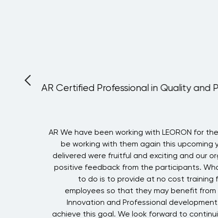
Intelligence (AI)
Fundamentals
Practitioner
القادم:
Riyadh
القادم:
Barcelona
, more...
AR Certified Professional in Quality and 
A
AR We have been working with LEORON for the 
g
be working with them again this upcoming 
f
delivered were fruitful and exciting and our o
!
positive feedback from the participants. Wha
to do is to provide at no cost training f
i
employees so that they may benefit from 
Innovation and Professional development
achieve this goal. We look forward to continui