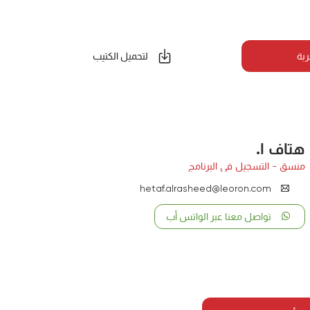
ربة
لتحميل الكتيب
هتاف ا.
منسق - التسجيل في البرنامج
hetaf.alrasheed@leoron.com
تواصل معنا عبر الواتس أب