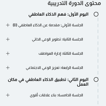
محتوى الدورة التدريبية
اليوم الأول: فهم الذكاء العاطفي
الجلسة الأولى: مقدمة عن الذكاء العاطفي (EI)
تعريف الذكاء العاطفي وأهميته في مكان العمل
الجلسة الثانية: تطوير الوعي الذاتي
استكشاف مكونات الذكاء العاطفي: الوعي الذاتي،
والتنظيم الذاتي، والوعي الاجتماعي، وإدارة العلاقات
فهم نقاط القوة والضعف والمحفزات الشخصية
الجلسة الثالثة: إدارة العواطف
تقنيات التأمل الذاتي والتقييم الذاتي التعرف على
العواطف وتأثيرها على السلوك
استراتيجيات تنظيم العواطف في المواقف الصعبة
الجلسة الرابعة: تعزيز الوعي الاجتماعي
آليات التعامل مع التوتر والضغط بناء المرونة
والحفاظ على التوازن العاطفي
ممارسة التعاطف وتبني المنظور التعرف على
اليوم الثاني: تطبيق الذكاء العاطفي في مكان
العواطف لدى الآخرين وفهمها تحسين مهارات
العمل
التواصل غير اللفظي
الجلسة الخامسة: بناء علاقات أقوى
استراتيجيات لتعزيز الثقة والعلاقة مع الزملاء تقنيات