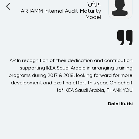
عرض
:
AR IAMM Internal Audit Maturity
A
Model
nce
AR In recognition of their dedication and contribution
erm
supporting IKEA Saudi Arabia in arranging training
s a
programs during 2017 & 2018, looking forward for more
een
development and exciting effort this year. On behalf
fr
ld-
of IKEA Saudi Arabia, THANK YOU!
ars
Dalal Kutbi
ith
ds,
I
aan
co