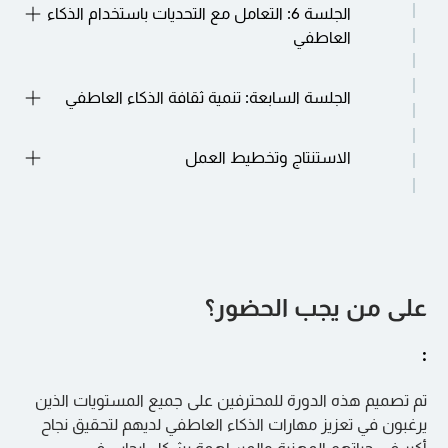
الجلسة 6: التعامل مع التحديات باستخدام الذكاء
التواصل الفعالة لبناء علاقات إيجابية التعامل مع
العاطفي
الصراعات والخلافات بالذكاء العاطفي
استخدام الذكاء العاطفي للتعامل مع التغيير وعدم
الجلسة السابعة: تنمية ثقافة الذكاء العاطفي
اليقين حل المشكلات واتخاذ القرار باستخدام الذكاء
العاطفي التغلب على العقبات والنكسات بالمرونة
استراتيجيات لتعزيز الذكاء العاطفي في مكان العمل
الاستنتاج وتخطيط العمل
تشجيع تنمية الذكاء العاطفي بين أعضاء الفريق
خلق بيئة تقدر الذكاء العاطفي
ملخص لأهم الدروس المستفادة من التدريب
تطوير خطط عمل فردية لتطبيق مهارات الذكاء
العاطفي في مكان العمل الموارد والدعم المتاح
لتطوير الذكاء العاطفي المستمر
على من يجب الحضور؟
:
تم تصميم هذه الدورة للمحترفين على جميع المستويات الذين
يرغبون في تعزيز مهارات الذكاء العاطفي لديهم لتحقيق نجاح