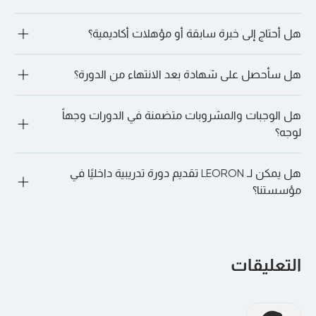
في تنسيق الخدمات اللوجستية للحجوزات الجماعية.
تقدم LEORON خدماتها لمجموعة متنوعة من المهنيين: بدءًا من 
هل أحتاج إلى خبرة سابقة أو مؤهلات أكاديمية؟
أولئك الذين يسعون إلى تطوير المهارات القيادية وحتى مديري 
المشاريع ومتخصصي الموارد البشرية والمهنيين الماليين والأمن 
السيبراني والمشتريات وعشاق الذكاء الاصطناعي وغيرهم الكثير.
ليس دائما. تقبل العديد من المسارات المتخصصة، مثل الأمن 
هل سأحصل على شهادة بعد الانتهاء من الدورة؟
السيبراني، المتعلمين الذين ليس لديهم خبرة سابقة. ومع ذلك، قد 
تكون لبعض الدورات التدريبية (على سبيل المثال، الدورات التدريبية 
المعتمدة على PMI PDU) متطلبات مسبقة موصى بها. من الأفضل 
"نعم. عند الحضور الكامل والإكمال الناجح، سوف تحصل على شهادة 
دائمًا الدردشة مع أحد مديري التسجيل لدينا لمناقشة المزيد. ما عليك 
هل الوجبات والمشروبات متضمنة في الدورات وجهاً
المشاركة أو الاعتماد، اعتمادًا على الدورة.
سوى الذهاب إلى الدورة التدريبية المفضلة لديك والنقر على “دعنا 
لوجه؟
نتحدث على WhatsApp” للقيام بذلك.
"نعم. بالنسبة للدورات التدريبية الشخصية، يتم توفير فترات استراحة 
هل يمكن لـ LEORON تقديم دورة تدريبية داخليًا في
الغداء والقهوة يوميًا في المكان.
مؤسستنا؟
بالتأكيد. يمكن تقديم جميع البرامج بشكل خاص في شركتك أو 
افتراضيًا لفريقك، وتخصيصها لتتناسب مع أهدافك وهيكلك الداخلي.
التعليقات