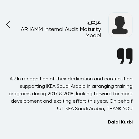
عرض
:
AR IAMM Internal Audit Maturity
A
Model
ast
AR In recognition of their dedication and contribution
AR
his
supporting IKEA Saudi Arabia in arranging training
h
ere
programs during 2017 & 2018, looking forward for more
ved
development and exciting effort this year. On behalf
our
of IKEA Saudi Arabia, THANK YOU!
n
ost
Dalal Kutbi
hat
 in
s
has