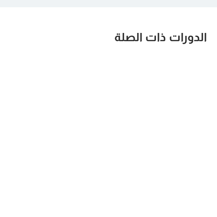
الدورات ذات الصلة
Human Resources
Strategic HR
Master
Business Partner
القادم:
Advanced Diploma
Manama
, more...
القادم:
Program
Barcelona
, more...