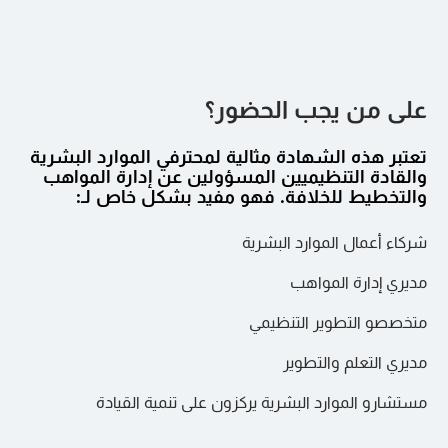
تتبع التقدم وتقديم الملاحظات لتسريع النمو.
للخلافة.
إنشاء مقاييس لقياس تأثير جهود الخلافة.
إنشاء ثقافة الشفافية والتطوير المستمر.
على من يجب الحضور؟
تعتبر هذه الشهادة مثالية لمحترفي الموارد البشرية
والقادة التنظيميين المسؤولين عن إدارة المواهب
والتخطيط للخلافة. فهو مفيد بشكل خاص لـ:
شركاء أعمال الموارد البشرية
مديري إدارة المواهب
متخصصو التطوير التنظيمي
مديري التعلم والتطوير
مستشارو الموارد البشرية يركزون على تنمية القيادة