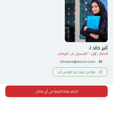
أثير خالد ا.
أخصائي أول - التسجيل في البرنامج
atheer.a@leoron.com
تواصل معنا عبر الواتس أب
احضر هذه الدورة في أي مكان