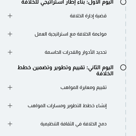
اليوم الأول: بناء إطار استراتيجي للخلافة
قضية إدارة الخلافة
فهم الأهمية الاستراتيجية لتخطيط الخلافة في
مواءمة الخلافة مع استراتيجية العمل
استمرارية المنظمة.
استكشاف مخاطر عدم الاستعداد لانتقالات
تحديد محركات الأعمال التي تؤثر على احتياجات
القيادة.
تحديد الأدوار والقدرات الحاسمة
المواهب.
تعرف على كيفية إشراك أصحاب المصلحة في
تعلم طرق ربط خطوط المواهب بالأهداف
مبادرات الخلافة.
حدد ما يجعل الدور "حاسمًا" لنجاح المنظمة.
اليوم الثاني: تقييم وتطوير وتضمين خطط
الاستراتيجية.
استخدم الأدوات والنماذج لتحديد الكفاءات اللازمة
الخلافة
فحص كيفية تضمين الخلافة في التخطيط الطويل
للنجاح في المستقبل.
الأجل.
قم برسم خريطة للفجوات القيادية المحتملة.
تقييم ومعايرة المواهب
تعلم تقنيات تقييم الخلفاء المحتملين بشكل
إنشاء خطط التطوير ومسارات المواهب
موضوعي.
استخدم أدوات مثل شبكات 9 صناديق لتحليل
تصميم خطط تطوير مخصصة للموظفين ذوي
الجاهزية.
دمج الخلافة في الثقافة التنظيمية
الإمكانات العالية.
فهم قيمة التنوع والشمول في مجموعات
دمج التعلم والتوجيه والمهام الممتدة في التطوير.
المواهب.
تعزيز المساءلة بين القيادات فيما يتعلق بالتخطيط