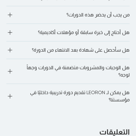
من تاريخ بدء الدورة مؤهلة لاسترداد كامل أو جزئي، في حين أن 
عمليات الإلغاء التي تتم بالقرب من تاريخ الدورة قد تؤدي إلى فرض 
نعم. نحن ندعم التسجيلات الجماعية ونقدم حزمًا مؤسسية 
رسوم. للحصول على الشروط الدقيقة، يرجى استشارة مدير التسجيل 
من يجب أن يحضر هذه الدورات؟
للمؤسسات التي تسجل مشاركين متعددين. يمكن لفريقنا المساعدة 
الخاص بك أو الرجوع إلى البريد الإلكتروني لتأكيد الدورة.
في تنسيق الخدمات اللوجستية للحجوزات الجماعية.
تقدم LEORON خدماتها لمجموعة متنوعة من المهنيين: بدءًا من 
هل أحتاج إلى خبرة سابقة أو مؤهلات أكاديمية؟
أولئك الذين يسعون إلى تطوير المهارات القيادية وحتى مديري 
المشاريع ومتخصصي الموارد البشرية والمهنيين الماليين والأمن 
السيبراني والمشتريات وعشاق الذكاء الاصطناعي وغيرهم الكثير.
ليس دائما. تقبل العديد من المسارات المتخصصة، مثل الأمن 
هل سأحصل على شهادة بعد الانتهاء من الدورة؟
السيبراني، المتعلمين الذين ليس لديهم خبرة سابقة. ومع ذلك، قد 
تكون لبعض الدورات التدريبية (على سبيل المثال، الدورات التدريبية 
المعتمدة على PMI PDU) متطلبات مسبقة موصى بها. من الأفضل 
"نعم. عند الحضور الكامل والإكمال الناجح، سوف تحصل على شهادة 
دائمًا الدردشة مع أحد مديري التسجيل لدينا لمناقشة المزيد. ما عليك 
هل الوجبات والمشروبات متضمنة في الدورات وجهاً
المشاركة أو الاعتماد، اعتمادًا على الدورة.
سوى الذهاب إلى الدورة التدريبية المفضلة لديك والنقر على “دعنا 
لوجه؟
نتحدث على WhatsApp” للقيام بذلك.
"نعم. بالنسبة للدورات التدريبية الشخصية، يتم توفير فترات استراحة 
هل يمكن لـ LEORON تقديم دورة تدريبية داخليًا في
الغداء والقهوة يوميًا في المكان.
مؤسستنا؟
بالتأكيد. يمكن تقديم جميع البرامج بشكل خاص في شركتك أو 
افتراضيًا لفريقك، وتخصيصها لتتناسب مع أهدافك وهيكلك الداخلي.
التعليقات