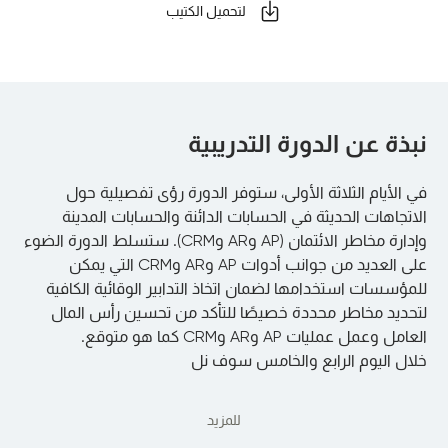
لتحميل الكتيب
نبذة عن الدورة التدريبية
في الأيام الثلاثة الأولى، ستوفر الدورة رؤى تفصيلية حول
الاتجاهات الحديثة في الحسابات الدائنة والحسابات المدينة
وإدارة مخاطر الائتمان (AP وAR وCRM). ستسلط الدورة الضوء
على العديد من جوانب أدوات AP وAR وCRM التي يمكن
للمؤسسات استخدامها لضمان اتخاذ التدابير الوقائية الكافية
لتحديد مخاطر محددة خصيصًا للتأكد من تحسين رأس المال
العامل وعمل عمليات AP وAR وCRM كما هو متوقع.
خلال اليوم الرابع والخامس سوف نل
للمزيد