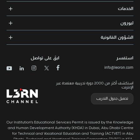
+971 2 552 1155
Dubai, UAE
الدورات التدريبية
+971 4 391 05 03
الخدمات
المدربون والخبراء
التدريب المؤسسي
الشهادات المعتمدة
ليورون
الإرشاد والتوجيه المهني
مجالات المعرفة
الوظائف
الشؤون القانونية
مواقع التدريب
الأخبار
الشروط والأحكام
الدورات الأعلى تقييماً
الامتياز التجاري
سياسة الخصوصية وملفات تعريف الارتباط
الدورات الأعلى تقييمًا حسب الدولة
استفسر
ابقَ على تواصل
برنامج الامتيازات
خريطة الموقع
info@leoron.com
الأسئلة الشائعة
استكشف أكثر من 2000 دورة تدريبية معتمدة عبر
الإنترنت
تحميل جدول التدريب
Our Institution’s Educational Services Permit is issued by the Knowledge
and Human Development Authority (KHDA) in Dubai, Abu Dhabi Centre
for Technical and Vocational Education and Training (ACTVET) in Abu
Dhabi, Technical and Vocational Training Corporation (TVTC) in KSA,