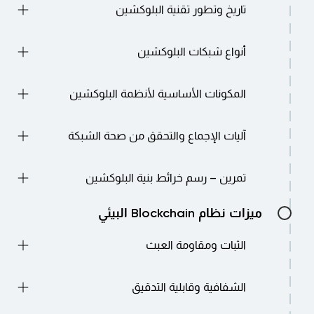
تاريخ وتطور تقنية البلوكشين
يستعرض تطور تقنية blockchain من أنظمة
أنواع شبكات البلوكشين
التشفير المبكرة والبيتكوين إلى منصات
blockchain الحديثة للمؤسسات.
يشرح الاختلافات بين سلاسل الكتل العامة
المكونات الأساسية لأنظمة البلوكشين
والخاصة والكونسورتيوم وكيف يدعم كل منها
نماذج الحوكمة والتشغيل المختلفة.
يقدم العناصر الهيكلية لـ blockchain بما في ذلك
آليات الإجماع والتحقق من صحة الشبكة
الكتل والمعاملات والتجزئة التشفيرية وهندسة
دفتر الأستاذ الموزع.
يشرح كيف تقوم شبكات blockchain بالتحقق من
تمرين – رسم خرائط بنية البلوكشين
صحة المعاملات باستخدام آليات مثل إثبات العمل
وإثبات الحصة.
يقوم المشاركون بتحليل تدفق معاملات
ميزات نظام Blockchain البيئي
blockchain المبسط وتحديد كيفية تأمين الكتل
والتجزئة وآليات الإجماع للسجل الموزع.
الثبات ومقاومة العبث
يشرح كيف تمنع تقنية البلوك تشين تغيير السجلات
الشفافية وقابلية التدقيق
التاريخية من خلال الربط التشفيري للكتل.