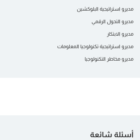
النظم البيئية للتمويل اللامركزي (DeFi)
مديرو استراتيجية البلوكشين
يقدم منصات DeFi التي تقدم خدمات مالية مثل
مديرو التحول الرقمي
صناع السوق الآليون والبورصات اللامركزية
الإقراض والاقتراض والتداول دون مؤسسات
مديرو الابتكار
مركزية.
يشرح كيف تعمل البورصات اللامركزية من خلال
بروتوكولات الإقراض وزراعة المحاصيل
مديرو استراتيجية تكنولوجيا المعلومات
مجمعات السيولة القائمة على الخوارزميات بدلاً من
دفاتر الطلبات التقليدية.
يفحص أنظمة الإقراض القائمة على تقنية البلوك
مديرو مخاطر التكنولوجيا
الأصول المالية الرمزية والأسواق الرقمية
تشين والآليات المستخدمة لتوليد عوائد الأصول
الرقمية.
يستكشف كيف تمكن تقنية البلوك تشين من ترميز
تمرين – تحليل منصة DeFi
الأصول المالية وإنشاء أنظمة بيئية للاستثمار
الرقمي.
يقوم المشاركون بتقييم منصة تمويل لامركزية
البلوكشين في إدارة سلسلة التوريد
حقيقية وتحديد كيفية دعم بنيتها للإقراض
ومجموعات السيولة ومعاملات الأصول الرقمية.
الشفافية وإمكانية تتبع المنتج
يفحص كيف تتيح تقنية blockchain الرؤية الشاملة
منع الاحتيال والحد من التزييف
أسئلة شائعة
عبر عمليات سلسلة التوريد.