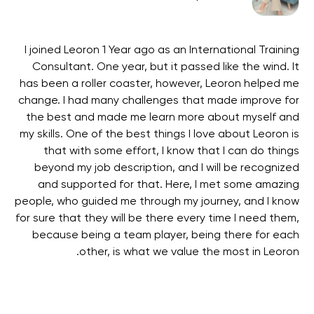
hich
I joined Leoron 1 Year ago as an International Training
My
can
Consultant. One year, but it passed like the wind. It
da,
has been a roller coaster, however, Leoron helped me
 of
change. I had many challenges that made improve for
I
 es
the best and made me learn more about myself and
eat
my skills. One of the best things I love about Leoron is
 if
that with some effort, I know that I can do things
d a
beyond my job description, and I will be recognized
nny
and supported for that. Here, I met some amazing
op
ent
people, who guided me through my journey, and I know
 he
for sure that they will be there every time I need them,
w
o a
because being a team player, being there for each
alf
other, is what we value the most in Leoron.
ons
ess
 of