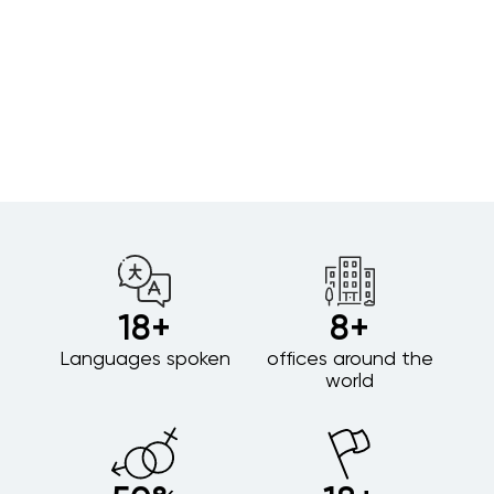
was
m I
the
ril
019.
+18
+8
Languages spoken
offices around the
world