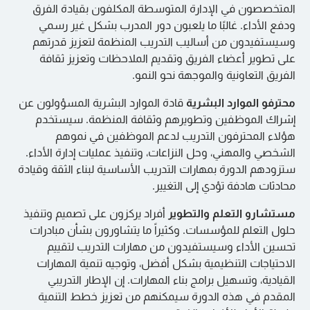
المتخصصون في الإدارة المتوسطة المكلفون بقيادة الفرق
ودفع الأداء. غالبًا ما يلعبون دور المدرب بشكل غير رسمي
وسيستفيدون من أساليب التدريب المنظمة لتعزيز قدرتهم
على تطوير أعضاء الفريق وتقديم الملاحظات وتعزيز ثقافة
الفريق التعاونية والموجهة نحو النمو.
محترفو الموارد البشرية
قادة الموارد البشرية المسؤولون عن
إشراك الموظفين وتطويرهم وثقافة المنظمة. سيستخدم
هؤلاء المحترفون التدريب لدعم الموظفين في نموهم
الشخصي والمهني، وحل النزاعات، وتنفيذ عمليات إدارة الأداء.
ستزودهم الدورة بمهارات التدريب الأساسية لبناء الثقة وقيادة
محادثات هادفة تؤدي إلى التغيير.
مستشارو التعلم والتطوير
أفراد يركزون على تصميم وتنفيذ
حلول التعلم للمؤسسات. وكثيراً ما يتشاورون بشأن مبادرات
تحسين الأداء وسيستفيدون من مهارات التدريب لتقييم
الاحتياجات التنظيمية بشكل أفضل، وتوجيه تنمية المهارات
القيادية، وتسهيل برامج بناء المهارات. إن الإطار التدريبي
المقدم في هذه الدورة سيمكنهم من تعزيز خطط التنمية