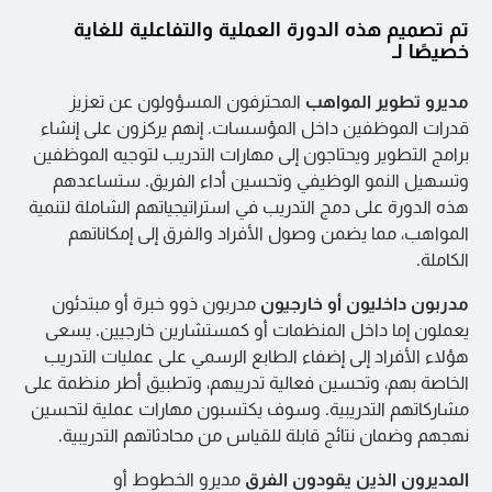
→ أدوات التدريب
→ إنشاء اتفاقية تدريب
→ جمع وتحليل البيانات
→ ملاءمة المدرب وعميل التدريب
→ اكتشاف أدوات التدريب واستخدامها
تم تصميم هذه الدورة العملية والتفاعلية للغاية
الوحدة 6: إنهاء المشاركة التدريبية
خصيصًا لـ
→ ممارسة التدريب
→ جمع وتحليل البيانات
→ فلسفتك وخلفيتك في التدريب
→ إنشاء شراكة
→ إنشاء خطة تطوير
الوحدة 6: إنهاء المشاركة التدريبية
مديرو تطوير المواهب
المحترفون المسؤولون عن تعزيز
→ تخطيط التنمية
قدرات الموظفين داخل المؤسسات. إنهم يركزون على إنشاء
→ أكمل وأقر
→ التعاون والتحدي
برامج التطوير ويحتاجون إلى مهارات التدريب لتوجيه الموظفين
→ العمل من خلال الحواجز
→ بالتخطيط لمحادثة ختامية
وتسهيل النمو الوظيفي وتحسين أداء الفريق. ستساعدهم
هذه الدورة على دمج التدريب في استراتيجياتهم الشاملة لتنمية
المواهب، مما يضمن وصول الأفراد والفرق إلى إمكاناتهم
الكاملة.
مدربون داخليون أو خارجيون
مدربون ذوو خبرة أو مبتدئون
يعملون إما داخل المنظمات أو كمستشارين خارجيين. يسعى
هؤلاء الأفراد إلى إضفاء الطابع الرسمي على عمليات التدريب
الخاصة بهم، وتحسين فعالية تدريبهم، وتطبيق أطر منظمة على
مشاركاتهم التدريبية. وسوف يكتسبون مهارات عملية لتحسين
نهجهم وضمان نتائج قابلة للقياس من محادثاتهم التدريبية.
المديرون الذين يقودون الفرق
مديرو الخطوط أو