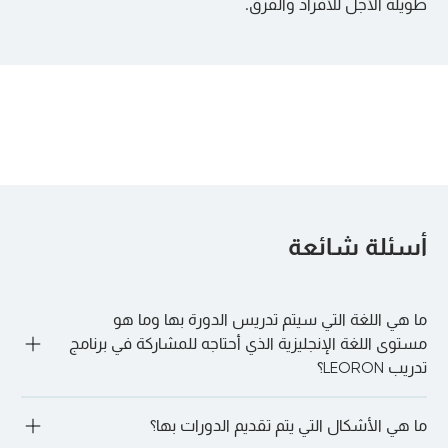
طويلة الأجل للأفراد والفرق.
أسئلة شائعة
ما هي اللغة التي سيتم تدريس الدورة بها وما هو
مستوى اللغة الإنجليزية الذي أحتاجه للمشاركة في برنامج
تدريب LEORON؟
يتم تقديم معظم دورات LEORON باللغة الإنجليزية. ومع ذلك، هناك 
ما هي الأشكال التي يتم تقديم الدورات بها؟
بعض الدورات المقدمة باللغة العربية، معظمها عبر الإنترنت. بالنسبة 
لدوراتنا التدريبية الداخلية، يمكن تنظيم الجلسات وتقديمها بأي لغة 