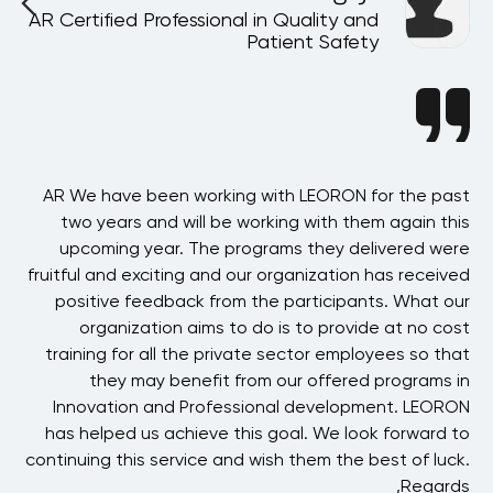
AR Certified Professional in Quality and
A
Patient Safety
ion
AR We have been working with LEORON for the past
ing
two years and will be working with them again this
Sy
ore
upcoming year. The programs they delivered were
alf
fruitful and exciting and our organization has received
Sa
OU!
positive feedback from the participants. What our
be
organization aims to do is to provide at no cost
tbi
training for all the private sector employees so that
they may benefit from our offered programs in
i
Innovation and Professional development. LEORON
has helped us achieve this goal. We look forward to
t
continuing this service and wish them the best of luck.
Regards,