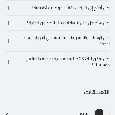
تقدم LEORON خدماتها لمجموعة متنوعة من المهنيين: بدءًا من 
هل أحتاج إلى خبرة سابقة أو مؤهلات أكاديمية؟
أولئك الذين يسعون إلى تطوير المهارات القيادية وحتى مديري 
المشاريع ومتخصصي الموارد البشرية والمهنيين الماليين والأمن 
السيبراني والمشتريات وعشاق الذكاء الاصطناعي وغيرهم الكثير.
ليس دائما. تقبل العديد من المسارات المتخصصة، مثل الأمن 
هل سأحصل على شهادة بعد الانتهاء من الدورة؟
السيبراني، المتعلمين الذين ليس لديهم خبرة سابقة. ومع ذلك، قد 
تكون لبعض الدورات التدريبية (على سبيل المثال، الدورات التدريبية 
المعتمدة على PMI PDU) متطلبات مسبقة موصى بها. من الأفضل 
"نعم. عند الحضور الكامل والإكمال الناجح، سوف تحصل على شهادة 
دائمًا الدردشة مع أحد مديري التسجيل لدينا لمناقشة المزيد. ما عليك 
هل الوجبات والمشروبات متضمنة في الدورات وجهاً
المشاركة أو الاعتماد، اعتمادًا على الدورة.
سوى الذهاب إلى الدورة التدريبية المفضلة لديك والنقر على “دعنا 
لوجه؟
نتحدث على WhatsApp” للقيام بذلك.
"نعم. بالنسبة للدورات التدريبية الشخصية، يتم توفير فترات استراحة 
هل يمكن لـ LEORON تقديم دورة تدريبية داخليًا في
الغداء والقهوة يوميًا في المكان.
مؤسستنا؟
بالتأكيد. يمكن تقديم جميع البرامج بشكل خاص في شركتك أو 
افتراضيًا لفريقك، وتخصيصها لتتناسب مع أهدافك وهيكلك الداخلي.
التعليقات
عرض
: