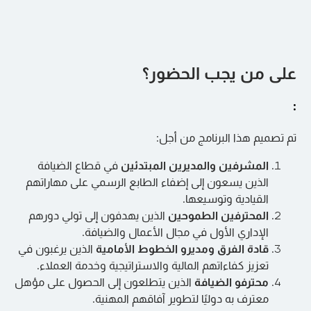
•علم نفس خدمة العملاء
•العلامات التجارية والنماذج التي تركز على العملاء
اليوم الرابع: الفطنة المالية للمديرين غير
•أدوات التحول الثقافي
الماليين
•خطط العمل للحفاظ على التميز في الخدمة
الجلسة الأولى: الأساسيات المالية
على من يجب الحضور؟
•فهم الربح والخسارة والميزانية العمومية والتدفق
:
الجلسة الثانية: الميزانيات وتقارير الأداء
النقدي
•التفسير المالي للقادة غير الماليين
•خطوات ومبادئ الميزانية
تم تصميم هذا البرنامج من أجل:
اليوم الخامس: التسويق من أجل الولاء
•أمثلة مالية خاصة بالضيافة
•مؤشرات الأداء الرئيسية المالية
المشرفين والمديرين المبتدئين
في قطاع الضيافة
•تقارير الإدارة والدقة
الجلسة الأولى: أسس التسويق
الذين يسعون إلى إضفاء الطابع الرسمي على مهاراتهم
القيادية وتوسيعها.
•تسويق المنتج مقابل تسويق الخدمة
المحترفين الطموحين
الذين يهدفون إلى تولي دورهم
الجلسة الثانية: المزيج التسويقي والولاء
•تحديد موقع السوق وتحليل المنافسين
الإداري الأول في مجال الأعمال والضيافة.
•بناء هوية العلامة التجارية
•العناصر الخمسة للتسويق
قادة الفرق ومديرو الخطوط الأمامية
الذين يرغبون في
وحدة إضافية لما بعد الدورة (اختر واحدة)
•تجربة العملاء وتأثير العلامة التجارية
تعزيز كفاءاتهم المالية والاستراتيجية وخدمة العملاء.
•استراتيجيات الاحتفاظ بالعملاء وبناء الولاء
محترفو الضيافة
الذين يتطلعون إلى الحصول على مؤهل
التخصص المخصص
معترف به دوليًا لتطوير آفاقهم المهنية.
•
الفرق ذات الأداء العالي
: إدارة الأداء، وردود الفعل،