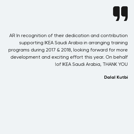
ast
AR In recognition of their dedication and contribution
AR
his
supporting IKEA Saudi Arabia in arranging training
h
ere
programs during 2017 & 2018, looking forward for more
ved
development and exciting effort this year. On behalf
our
of IKEA Saudi Arabia, THANK YOU!
n
ost
Dalal Kutbi
hat
 in
s
has
 to
ck.
ds,
aie