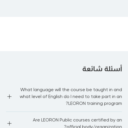
ومهارات التقييم
•
أنظمة الجودة
: الإجراءات التشغيلية القياسية،
والامتثال، والأطر التنظيمية
•
تدريب المدرب
: أساليب التعلم، وتقديم التدريب،
ونماذج ردود الفعل
•
المخاطر المرونة
: تقييم مخاطر الكوارث، والإبلاغ
عن المخاطر
أسئلة شائعة
What language will the course be taught in and
what level of English do I need to take part in an
LEORON training program?
Most of our public courses are delivered in English 
Are LEORON Public courses certified by an
language. You need to be proficient in English to be able 
to fully participate in the workshop and network with 
official body/organization?