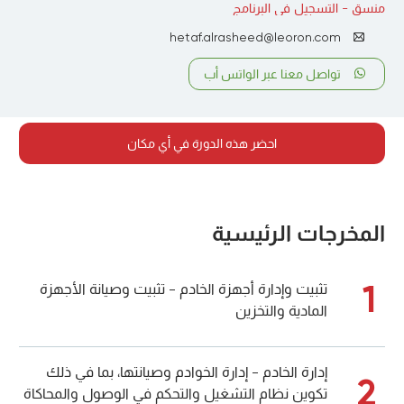
منسق - التسجيل في البرنامج
hetaf.alrasheed@leoron.com
تواصل معنا عبر الواتس أب
احضر هذه الدورة في أي مكان
المخرجات الرئيسية
1
تثبيت وإدارة أجهزة الخادم - تثبيت وصيانة الأجهزة
المادية والتخزين
إدارة الخادم - إدارة الخوادم وصيانتها، بما في ذلك
2
تكوين نظام التشغيل والتحكم في الوصول والمحاكاة