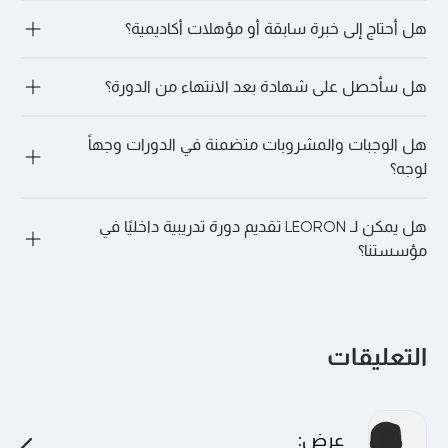
تقدم LEORON خدماتها لمجموعة متنوعة من المهنيين: بدءًا من 
هل أحتاج إلى خبرة سابقة أو مؤهلات أكاديمية؟
أولئك الذين يسعون إلى تطوير المهارات القيادية وحتى مديري 
المشاريع ومتخصصي الموارد البشرية والمهنيين الماليين والأمن 
السيبراني والمشتريات وعشاق الذكاء الاصطناعي وغيرهم الكثير.
ليس دائما. تقبل العديد من المسارات المتخصصة، مثل الأمن 
هل سأحصل على شهادة بعد الانتهاء من الدورة؟
السيبراني، المتعلمين الذين ليس لديهم خبرة سابقة. ومع ذلك، قد 
تكون لبعض الدورات التدريبية (على سبيل المثال، الدورات التدريبية 
المعتمدة على PMI PDU) متطلبات مسبقة موصى بها. من الأفضل 
"نعم. عند الحضور الكامل والإكمال الناجح، سوف تحصل على شهادة 
دائمًا الدردشة مع أحد مديري التسجيل لدينا لمناقشة المزيد. ما عليك 
هل الوجبات والمشروبات متضمنة في الدورات وجهاً
المشاركة أو الاعتماد، اعتمادًا على الدورة.
سوى الذهاب إلى الدورة التدريبية المفضلة لديك والنقر على “دعنا 
لوجه؟
نتحدث على WhatsApp” للقيام بذلك.
"نعم. بالنسبة للدورات التدريبية الشخصية، يتم توفير فترات استراحة 
هل يمكن لـ LEORON تقديم دورة تدريبية داخليًا في
الغداء والقهوة يوميًا في المكان.
مؤسستنا؟
بالتأكيد. يمكن تقديم جميع البرامج بشكل خاص في شركتك أو 
افتراضيًا لفريقك، وتخصيصها لتتناسب مع أهدافك وهيكلك الداخلي.
التعليقات
عرض
: