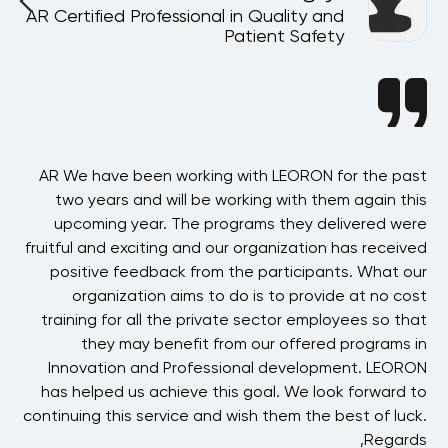
AR Certified Professional in Quality and
A
Patient Safety
ion
AR We have been working with LEORON for the past
ing
two years and will be working with them again this
Sy
ore
upcoming year. The programs they delivered were
alf
fruitful and exciting and our organization has received
Sa
OU!
positive feedback from the participants. What our
be
organization aims to do is to provide at no cost
tbi
training for all the private sector employees so that
they may benefit from our offered programs in
i
Innovation and Professional development. LEORON
has helped us achieve this goal. We look forward to
t
continuing this service and wish them the best of luck.
Regards,