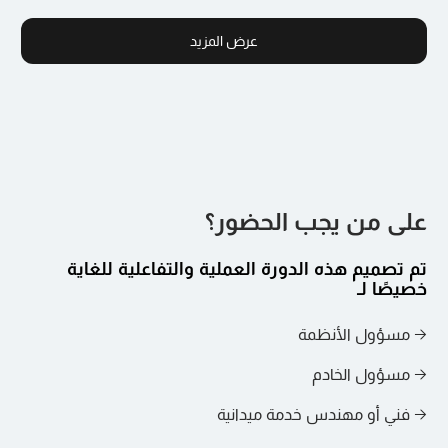
فهم مفاهيم الأمن المادي وأمن الشبكات
عرض المزيد
الدرس الرابع
إدارة الأصول المادية
الدرس الخامس
على من يجب الحضور؟
إدارة أجهزة الخادم
تم تصميم هذه الدورة العملية والتفاعلية للغاية
الدرس السادس
خصيصًا لـ
تكوين إدارة التخزين
→ مسؤول الأنظمة
الدرس السابع
→ مسؤول الخادم
→ فني أو مهندس خدمة ميدانية
تثبيت وتكوين نظام التشغيل