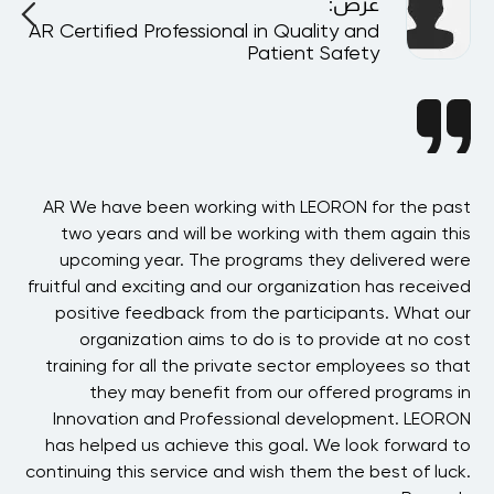
عرض
:
AR Certified Professional in Quality and
A
Patient Safety
ion
AR We have been working with LEORON for the past
ing
two years and will be working with them again this
Sy
ore
upcoming year. The programs they delivered were
alf
fruitful and exciting and our organization has received
Sa
OU!
positive feedback from the participants. What our
be
organization aims to do is to provide at no cost
tbi
training for all the private sector employees so that
they may benefit from our offered programs in
i
Innovation and Professional development. LEORON
has helped us achieve this goal. We look forward to
t
continuing this service and wish them the best of luck.