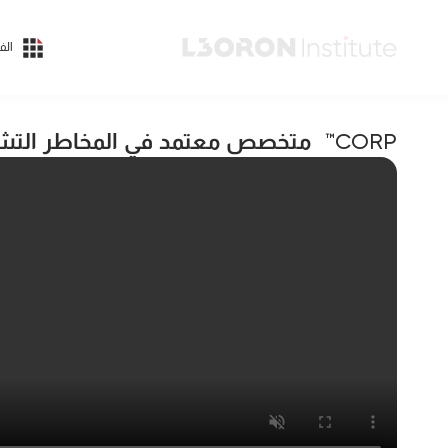
الف
متخصص معتمد في المخاطر التش
CORP™