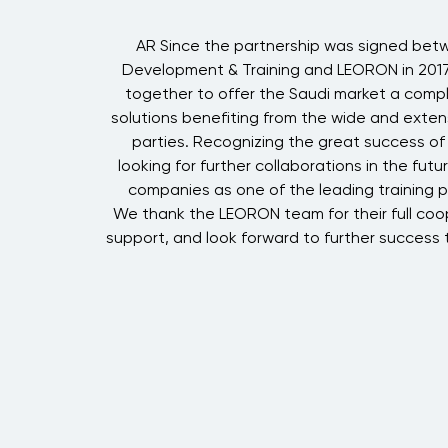
l
AR Since the partnership was signed bet
y
Development & Training and LEORON in 201
d
together to offer the Saudi market a comple
s
solutions benefiting from the wide and exten
r
parties. Recognizing the great success of 
n
looking for further collaborations in the futur
s
companies as one of the leading training pr
h
We thank the LEORON team for their full coo
,
support, and look forward to further success 
e