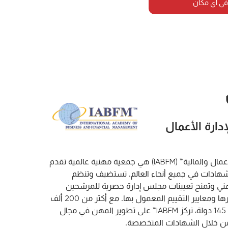
في أي مكان
إدارة الأعمال
"الأكاديمية الدولية لإدارة الأعمال والمالية™ (IABFM) هي جمعية مهنية عالمية تقدم
شهادات في جميع أنحاء العالم. تستضيف وتنظم
 المهني وتمنح تعيينات مجلس إدارة حصرية للمرشحين
الذين يستوفون بنجاح معاييرها ومعايير التقييم المعمول بها. مع أكثر من 200 ألف
عضو ومنتسب في أكثر من 145 دولة، تركز IABFM™ على تطوير المهن في مجال
 من خلال الشهادات المتخصصة.