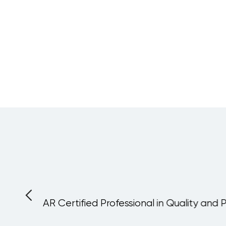
Asset & Liability
Risk Professional
Management
القادم:
London
, more...
(ALM) and Funds
Transfer Pricing
(FTP)
AR Certified Professional in Quality and 