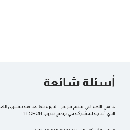
Modeler
Financial Risk and
Liquidity
القادم:
Muscat
,
Riyadh
القادم:
Muscat
,
Riyadh
, more...
Stress Testing
and Recovery and
Resolution
Planning
أسئلة شائعة
ما هي اللغة التي سيتم تدريس الدورة بها وما هو مستوى اللغة 
عرض
:
الذي أحتاجه للمشاركة في برنامج تدريب LEORON؟
BIDV Training School
AR