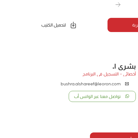
ربة
لتحميل الكتيب
بشرى ا.
أخصائي - التسجيل في البرنامج
bushra.alshareef@leoron.com
تواصل معنا عبر الواتس أب