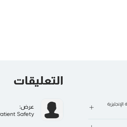
Enterprise Risk
Masterclass
Specialist
القادم:
Amsterdam
, more...
القادم:
Riyadh
,
Madrid
, more...
التعليقات
الإنجليزية
عرض
:
Patient Safety
يتم تقديم معظم دورات LEORON باللغة الإنجليزية. ومع ذلك، هناك بعض الدورات 