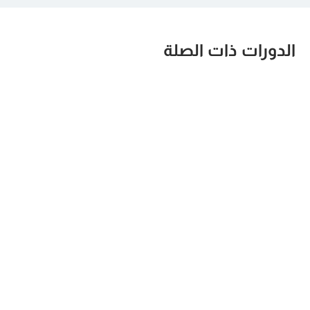
الدورات ذات الصلة
Certified Six
Project Quality
Sigma Green Belt
Management
القادم:
Abu Dhabi
, more...