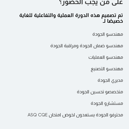
على من يجب الحضور؟
•التحكم في المواد، وأخذ العينات المقبولة، وقياسات
الكمية
الاختبار
•تحليل المقاييس وأنظمة القياس (MSA)
تم تصميم هذه الدورة العملية والتفاعلية للغاية
التحسين المستمر والأساليب الإحصائية
خصيصًا لـ
المتقدمة
مهندسو الجودة
•أدوات مراقبة الجودة والتخطيط الإداري
•أدوات Lean والإجراءات التصحيحية والوقائية
مهندسو ضمان الجودة ومراقبة الجودة
•جمع البيانات وتحليلها باستخدام الأساليب
الإحصائية
مهندسو العمليات
•التحكم الإحصائي في العمليات (SPC) والقدرة على
مهندسو التصنيع
الأداء
•تصميم وتحليل التجارب
مديري الجودة
متخصصو تحسين الجودة
مستشارو الجودة
محترفو الجودة يستعدون لخوض امتحان ASQ CQE