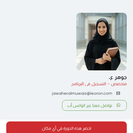
جوهر ع.
متخصص – التسجيل في البرنامج
jawaher.almuwais@leoron.com
تواصل معنا عبر الواتس أب
احضر هذه الدورة في أي مكان