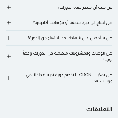
عمليات الإلغاء التي تتم بالقرب من تاريخ الدورة قد تؤدي إلى فرض 
نعم. نحن ندعم التسجيلات الجماعية ونقدم حزمًا مؤسسية 
رسوم. للحصول على الشروط الدقيقة، يرجى استشارة مدير التسجيل 
من يجب أن يحضر هذه الدورات؟
للمؤسسات التي تسجل مشاركين متعددين. يمكن لفريقنا المساعدة 
الخاص بك أو الرجوع إلى البريد الإلكتروني لتأكيد الدورة.
في تنسيق الخدمات اللوجستية للحجوزات الجماعية.
تقدم LEORON خدماتها لمجموعة متنوعة من المهنيين: بدءًا من 
هل أحتاج إلى خبرة سابقة أو مؤهلات أكاديمية؟
أولئك الذين يسعون إلى تطوير المهارات القيادية وحتى مديري 
المشاريع ومتخصصي الموارد البشرية والمهنيين الماليين والأمن 
السيبراني والمشتريات وعشاق الذكاء الاصطناعي وغيرهم الكثير.
ليس دائما. تقبل العديد من المسارات المتخصصة، مثل الأمن 
هل سأحصل على شهادة بعد الانتهاء من الدورة؟
السيبراني، المتعلمين الذين ليس لديهم خبرة سابقة. ومع ذلك، قد 
تكون لبعض الدورات التدريبية (على سبيل المثال، الدورات التدريبية 
المعتمدة على PMI PDU) متطلبات مسبقة موصى بها. من الأفضل 
"نعم. عند الحضور الكامل والإكمال الناجح، سوف تحصل على شهادة 
دائمًا الدردشة مع أحد مديري التسجيل لدينا لمناقشة المزيد. ما عليك 
هل الوجبات والمشروبات متضمنة في الدورات وجهاً
المشاركة أو الاعتماد، اعتمادًا على الدورة.
سوى الذهاب إلى الدورة التدريبية المفضلة لديك والنقر على “دعنا 
لوجه؟
نتحدث على WhatsApp” للقيام بذلك.
"نعم. بالنسبة للدورات التدريبية الشخصية، يتم توفير فترات استراحة 
هل يمكن لـ LEORON تقديم دورة تدريبية داخليًا في
الغداء والقهوة يوميًا في المكان.
مؤسستنا؟
بالتأكيد. يمكن تقديم جميع البرامج بشكل خاص في شركتك أو 
افتراضيًا لفريقك، وتخصيصها لتتناسب مع أهدافك وهيكلك الداخلي.
التعليقات