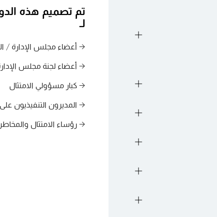
تم تصميم هذه الدور
لـ
→ أعضاء مجلس الإدارة / ال
.
→ أعضاء لجنة مجلس الإدارة
 على الرقابة والمساءلة.
→ كبار مسؤولي الامتثال
لأطر والمعايير الرئيسية (على سبيل المثال، COSO، ISO 31000، ISO
→ المديرون التنفيذيون على 
 في ذلك تحديد الرؤية
→ رؤساء الامتثال والمخاطر
لمساءلة عن الأداء.
وابط الداخلية.
 والمساءلة.
G).
ة في المنظمات المعقدة.
ة المخاطر.
ارجي.
رات التنظيمية.
لوقاية منه.
ة.
(ERM).
والتحليلات والذكاء
حملها.