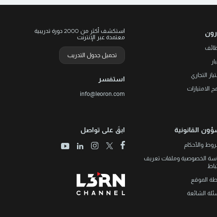
استكشف أكثر من 2000 دورة تدريبية
رون
معتمدة عبر الإنترنت
ظائف
تحميل جدول التدريب
ار
تياز التجاري
استفسر
مج الامتيازات
info@leoron.com
ؤون القانونية
ابقَ على تواصل
وط والأحكام
سة الخصوصية وملفات تعريف
تباط
طة الموقع
ئلة الشائعة