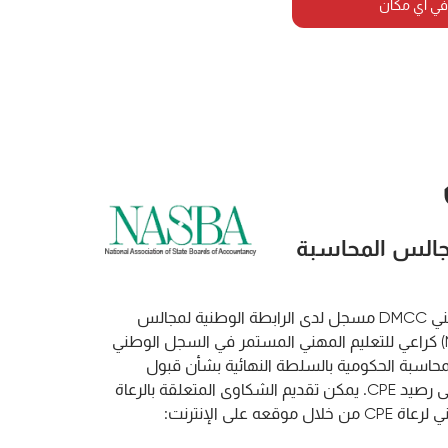
في أي مكان
مجالس المحاسبة
معهد ليورون للتطوير المهني DMCC مسجل لدى الرابطة الوطنية لمجالس
المحاسبة الحكومية (NASBA) كراعي للتعليم المهني المستمر في السجل الوطني
الس المحاسبة الحكومية بالسلطة النهائية بشأن قبول
الدورات الفردية للحصول على رصيد CPE. يمكن تقديم الشكاوى المتعلقة بالرعاة
المسجلين إلى السجل الوطني لرعاة CPE من خلال موقعه على الإنترنت: