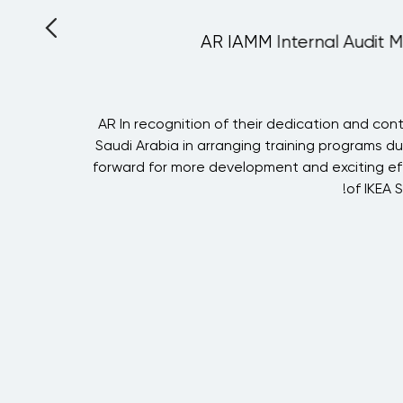
AR IAMM Internal Audit M
l
AR In recognition of their dedication and cont
y
Saudi Arabia in arranging training programs du
d
forward for more development and exciting eff
s
of IKEA 
r
n
s
h
,
e