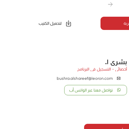
ربة
لتحميل الكتيب
بشرى ا.
أخصائي - التسجيل في البرنامج
bushra.alshareef@leoron.com
تواصل معنا عبر الواتس أب