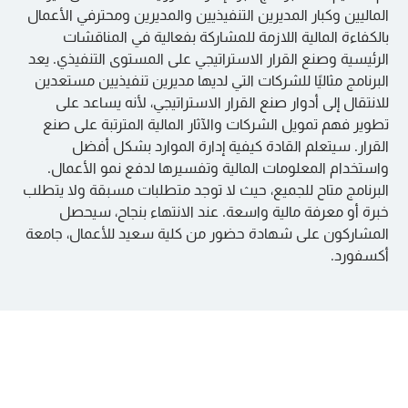
:
الوحدة 6: العوامل البيئية والاجتماعية
الماليين وكبار المديرين التنفيذيين والمديرين ومحترفي الأعمال
والحوكمة (ESG)
بالكفاءة المالية اللازمة للمشاركة بفعالية في المناقشات
الرئيسية وصنع القرار الاستراتيجي على المستوى التنفيذي. يعد
:
البرنامج مثاليًا للشركات التي لديها مديرين تنفيذيين مستعدين
للانتقال إلى أدوار صنع القرار الاستراتيجي، لأنه يساعد على
:
تطوير فهم تمويل الشركات والآثار المالية المترتبة على صنع
القرار. سيتعلم القادة كيفية إدارة الموارد بشكل أفضل
واستخدام المعلومات المالية وتفسيرها لدفع نمو الأعمال.
البرنامج متاح للجميع، حيث لا توجد متطلبات مسبقة ولا يتطلب
خبرة أو معرفة مالية واسعة. عند الانتهاء بنجاح، سيحصل
المشاركون على شهادة حضور من كلية سعيد للأعمال، جامعة
أكسفورد.