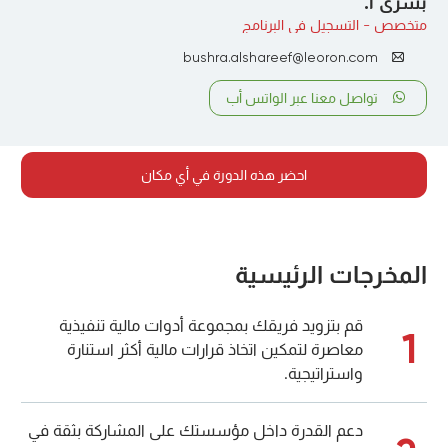
بشرى ا.
متخصص - التسجيل في البرنامج
bushra.alshareef@leoron.com
تواصل معنا عبر الواتس أب
احضر هذه الدورة في أي مكان
المخرجات الرئيسية
قم بتزويد فريقك بمجموعة أدوات مالية تنفيذية
1
معاصرة لتمكين اتخاذ قرارات مالية أكثر استنارة
واستراتيجية.
دعم القدرة داخل مؤسستك على المشاركة بثقة في