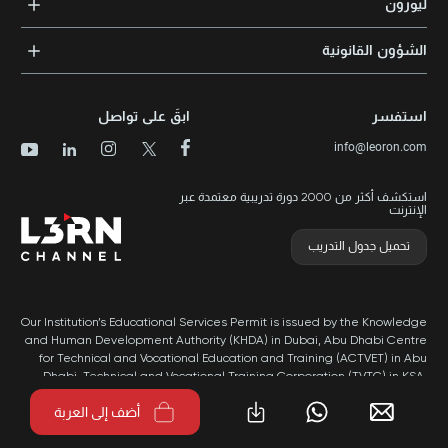
ليورون
الإرشاد والتوجيه المهني
مجالات المعرفة
الوظائف
الشؤون القانونية
مواقع التدريب
الأخبار
الشروط والأحكام
الدورات الأعلى تقييماً
الامتياز التجاري
سياسة الخصوصية وملفات تعريف الارتباط
الدورات الأعلى تقييمًا حسب الدولة
استفسر
ابقَ على تواصل
برنامج الامتيازات
خريطة الموقع
info@leoron.com
الأسئلة الشائعة
استكشف أكثر من 2000 دورة تدريبية معتمدة عبر
الإنترنت
تحميل جدول التدريب
Our Institution’s Educational Services Permit is issued by the Knowledge
and Human Development Authority (KHDA) in Dubai, Abu Dhabi Centre
for Technical and Vocational Education and Training (ACTVET) in Abu
Dhabi, Technical and Vocational Training Corporation (TVTC) in KSA,
and Ministry of Labor in Oman.
أضف إلى العربة
طُور بواسطة Popleads ©2026