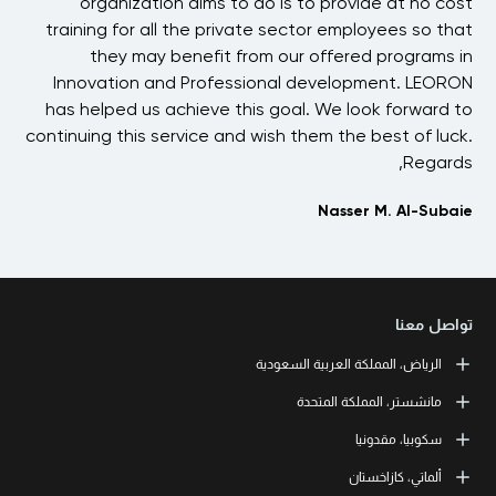
organization aims to do is to provide at no cost
tbi
training for all the private sector employees so that
they may benefit from our offered programs in
i
Innovation and Professional development. LEORON
has helped us achieve this goal. We look forward to
t
continuing this service and wish them the best of luck.
Regards,
Nasser M. Al-Subaie
تواصل معنا
الرياض، المملكة العربية السعودية
LEORON Saudi Experts Institute for Training
مانشستر، المملكة المتحدة
طريق الملك فهد، حي الرحمانية، برج القمر، الطابق الثالث والعشرون، مبنى
رقم 7542 صندوق بريد 68531 | 11537 الرياض، المملكة العربية السعودية
L3RN New Skills Co.
سكوبيا، مقدونيا
+966 11 464 4865
Office No. 2, 34 Station Road
Urmston, Manchester, England M41 9JQ UK
L3RN dooel
ألماتي، كازاخستان
+44 (0) 1615138133
Str. 20, No 82, Cucer-Sandevo 1000 Skopje, MKD