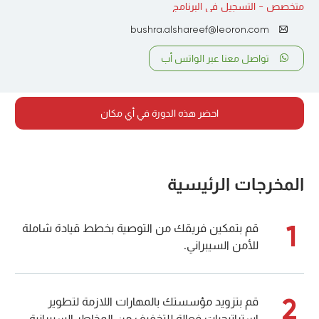
متخصص - التسجيل في البرنامج
bushra.alshareef@leoron.com
تواصل معنا عبر الواتس أب
احضر هذه الدورة في أي مكان
المخرجات الرئيسية
1
قم بتمكين فريقك من التوصية بخطط قيادة شاملة
للأمن السيبراني.
2
قم بتزويد مؤسستك بالمهارات اللازمة لتطوير
استراتيجيات فعالة للتخفيف من المخاطر السيبرانية.