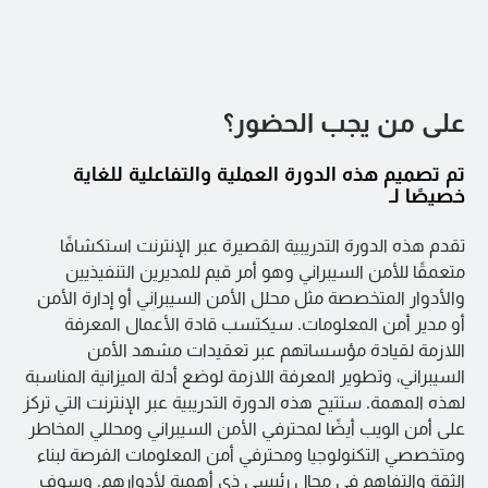
:
:
فهم التكنولوجيا الخاصة بك
على من يجب الحضور؟
:
تم تصميم هذه الدورة العملية والتفاعلية للغاية
خصيصًا لـ
:
المخاطر السيبرانية والقانون
تقدم هذه الدورة التدريبية القصيرة عبر الإنترنت استكشافًا
:
متعمقًا للأمن السيبراني وهو أمر قيم للمديرين التنفيذيين
والأدوار المتخصصة مثل محلل الأمن السيبراني أو إدارة الأمن
:
الاستجابة للحوادث والمساءلة
أو مدير أمن المعلومات. سيكتسب قادة الأعمال المعرفة
اللازمة لقيادة مؤسساتهم عبر تعقيدات مشهد الأمن
:
السيبراني، وتطوير المعرفة اللازمة لوضع أدلة الميزانية المناسبة
لهذه المهمة. ستتيح هذه الدورة التدريبية عبر الإنترنت التي تركز
:
تصميم وتنفيذ استراتيجية التخفيف
على أمن الويب أيضًا لمحترفي الأمن السيبراني ومحللي المخاطر
ومتخصصي التكنولوجيا ومحترفي أمن المعلومات الفرصة لبناء
:
الثقة والتفاهم في مجال رئيسي ذي أهمية لأدوارهم. وسوف