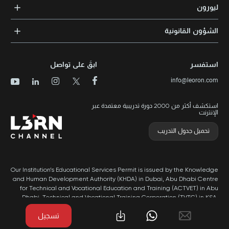
الشهادات المعتمدة
ليورون
الإرشاد والتوجيه المهني
مجالات المعرفة
الوظائف
الشؤون القانونية
مواقع التدريب
الأخبار
الشروط والأحكام
الدورات الأعلى تقييماً
الامتياز التجاري
سياسة الخصوصية وملفات تعريف الارتباط
الدورات الأعلى تقييمًا حسب الدولة
استفسر
ابقَ على تواصل
برنامج الامتيازات
خريطة الموقع
info@leoron.com
الأسئلة الشائعة
استكشف أكثر من 2000 دورة تدريبية معتمدة عبر
الإنترنت
تحميل جدول التدريب
Our Institution’s Educational Services Permit is issued by the Knowledge
and Human Development Authority (KHDA) in Dubai, Abu Dhabi Centre
for Technical and Vocational Education and Training (ACTVET) in Abu
Dhabi, Technical and Vocational Training Corporation (TVTC) in KSA,
and Ministry of Labor in Oman.
تسجيل
طُور بواسطة Popleads ©2026