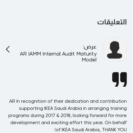
membership with the accrediting bodies.
Yes, we can provide discounts for group bookings. If you 
would like to discuss a discount on a corporate level, we 
will be happy to talk to you.
التعليقات
عرض
:
AR IAMM Internal Audit Maturity
A
Model
ast
AR In recognition of their dedication and contribution
AR
his
supporting IKEA Saudi Arabia in arranging training
h
ere
programs during 2017 & 2018, looking forward for more
ved
development and exciting effort this year. On behalf
our
of IKEA Saudi Arabia, THANK YOU!
n