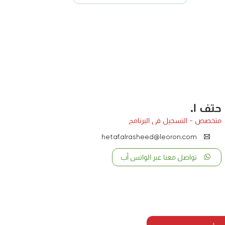
حتف ا.
متخصص - التسجيل في البرنامج
hetaf.alrasheed@leoron.com
تواصل معنا عبر الواتس أب