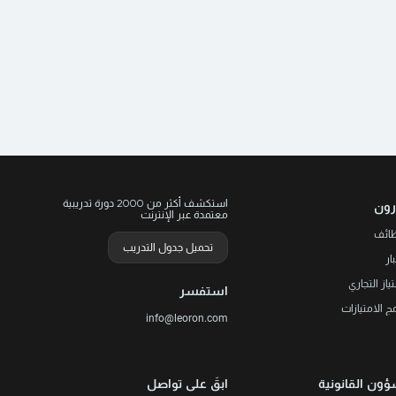
استكشف أكثر من 2000 دورة تدريبية
رون
معتمدة عبر الإنترنت
ظائف
تحميل جدول التدريب
ار
تياز التجاري
استفسر
مج الامتيازات
info@leoron.com
ؤون القانونية
ابقَ على تواصل