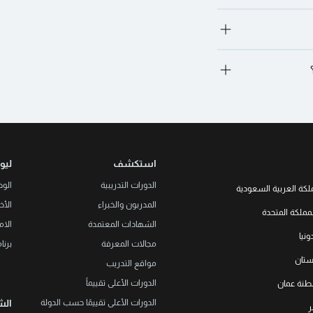
الدورات التدريبية المعتمدة على PMI PDU) متطلبات مسبقة موصى بها. من الأفضل دائمًا 
الدردشة مع أحد مديري التسجيل لدينا لمناقشة المزيد. ما عليك سوى الذهاب إلى الدورة 
"نعم. عند الحضور الكامل والإكمال الناجح، سوف تحصل على شهادة المشاركة أو الاعتماد، 
"نعم. بالنسبة للدورات التدريبية الشخصية، يتم توفير فترات استراحة الغداء والقهوة يوميًا في 
بالتأكيد. يمكن تقديم جميع البرامج بشكل خاص في شركتك أو افتراضيًا لفريقك، وتخصيصها 
استكشف
ليو
الدورات التدريبية
الو
لكة العربية السعودية
المدربون والخبراء
الأخب
LEORON Saudi Experts Institute f
مملكة المتحدة
هد، حي الرحمانية، برج القمر، الطابق
الشهادات المعتمدة
الام
الثالث والعشرون، مبنى رقم 7542 صندوق بريد 68531 |
L3RN New
نيا
Office No. 2, 34 S
مجالات المعرفة
برنا
+966 
Urmston, Manchester, England 
خستان
مواقع التدريب
+44 (0
Str. 20, No 82, Cucer-Sandevo 1
LEORON Training and D
الدورات الأعلى تقييماً
نة عمان
+389 
Baizakov street, 280, office 3 050
LEORON Trainin
الدورات الأعلى تقييمًا حسب الدولة
الش
ر
+7 7