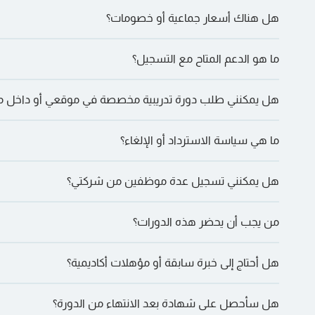
هل هناك أسعار جماعية أو خصومات؟
المعتمدة، والغداء والمرطبات، بالإضافة إلى الشهادة والعضوية حيثما ين
ما هو الدعم المتاح مع التسجيل؟
التواصل لمناقشة الترتيبات المحددة
هل يمكنني طلب دورة تدريبية مخصصة في موقعي أو داخل
على WhatsApp” للقيام بذلك.
ما هي سياسة الاسترداد أو الإلغاء؟
والنقر على “دعنا نتحدث على WhatsApp” للإجابة على أي أسئلة أو مخاوف في هذا الصدد.
هل يمكنني تسجيل عدة موظفين من شركتي؟
إلى البريد الإلكتروني لتأكيد الدورة.
من يجب أن يحضر هذه الدورات؟
الجماعية.
هل أحتاج إلى خبرة سابقة أو مؤهلات أكاديمية؟
الماليين والأمن السيبراني والمشتريات وعشاق الذكاء الاصطناعي وغيره
هل سأحصل على شهادة بعد الانتهاء من الدورة؟