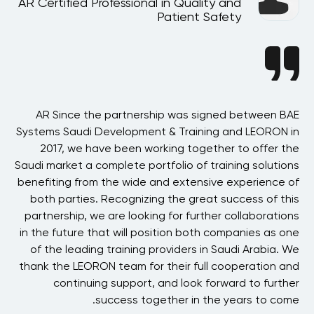
AR Certified Professional in Quality and
A
Patient Safety
ast
AR Since the partnership was signed between BAE
AR
his
Systems Saudi Development & Training and LEORON in
h
ere
2017, we have been working together to offer the
ved
Saudi market a complete portfolio of training solutions
our
benefiting from the wide and extensive experience of
n
ost
both parties. Recognizing the great success of this
hat
partnership, we are looking for further collaborations
 in
in the future that will position both companies as one
s
RON
of the leading training providers in Saudi Arabia. We
 to
thank the LEORON team for their full cooperation and
ck.
continuing support, and look forward to further
ds,
success together in the years to come.