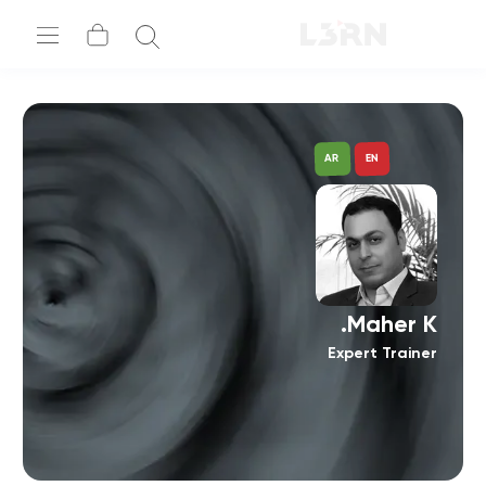
AR
EN
Maher K.
Expert Trainer