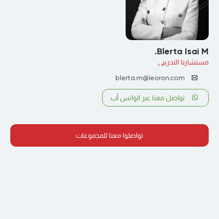
Blerta Isai M.
مستشارنا التدريبي
blerta.m@leoron.com
تواصل معنا عبر الواتس أب
تواصلوا معنا للمجموعات