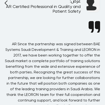
عرض
:
AR Certified Professional in Quality and
A
Patient Safety
ast
AR Since the partnership was signed between BAE
AR
his
Systems Saudi Development & Training and LEORON in
h
ere
2017, we have been working together to offer the
ved
Saudi market a complete portfolio of training solutions
our
benefiting from the wide and extensive experience of
n
ost
both parties. Recognizing the great success of this
hat
partnership, we are looking for further collaborations
 in
in the future that will position both companies as one
s
RON
of the leading training providers in Saudi Arabia. We
 to
thank the LEORON team for their full cooperation and
ck.
continuing support, and look forward to further