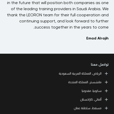
 in
in the future that will position both companies as one
s
RON
of the leading training providers in Saudi Arabia. We
 to
thank the LEORON team for their full cooperation and
ck.
continuing support, and look forward to further
ds,
success together in the years to come.
aie
Emad Alrajih
تواصل معنا
الرياض، المملكة العربية السعودية
LEORON Saudi Experts Institute for Training
مانشستر، المملكة المتحدة
طريق الملك فهد، حي الرحمانية، برج القمر، الطابق الثالث والعشرون، مبنى
رقم 7542 صندوق بريد 68531 | 11537 الرياض، المملكة العربية السعودية
L3RN New Skills Co.
سكوبيا، مقدونيا
+966 11 464 4865
Office No. 2, 34 Station Road
Urmston, Manchester, England M41 9JQ UK
L3RN dooel
ألماتي، كازاخستان
+44 (0) 1615138133
Str. 20, No 82, Cucer-Sandevo 1000 Skopje, MKD
+389 2 320 0000
LEORON Training and Development
مسقط، سلطنة عمان
Baizakov street, 280, office 3 050000 Almaty, KAZ