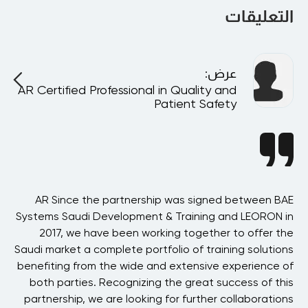
التعليقات
عرض
:
AR Certified Professional in Quality and
A
Patient Safety
ast
AR Since the partnership was signed between BAE
AR
his
Systems Saudi Development & Training and LEORON in
h
ere
2017, we have been working together to offer the
ved
Saudi market a complete portfolio of training solutions
our
benefiting from the wide and extensive experience of
n
ost
both parties. Recognizing the great success of this
hat
partnership, we are looking for further collaborations