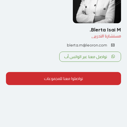
Blerta Isai M.
مستشارنا التدريبي
blerta.m@leoron.com
تواصل معنا عبر الواتس أب
تواصلوا معنا للمجموعات