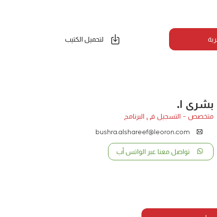
ربة
لتحميل الكتيب
بشرى ا.
متخصص - التسجيل في البرنامج
bushra.alshareef@leoron.com
تواصل معنا عبر الواتس أب