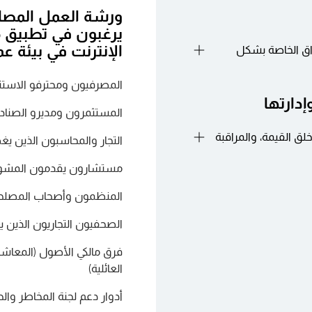
ورشة العمل المصا
الإنترنت في بيئة عم
اق الخاصة بشكل
المصرفيون ومحترفو الاستث
حات السوق الخاصة إلى
إدارتها
المستثمرون ومديرو الصناد
لبداية إلى النهاية من
لق القيمة، والمراقبة
التجار والمحاسبون الذين يغ
التي يؤدي فيها سوء
مستشارون يقدمون المشورة
طلبات أدلة منظمة،
المنظمون وأصحاب المصلحة
المضي قدمًا.
لعملية في الملكية النشطة
الاقتصاد والسيطرة
الصحفيون التجاريون الذين
فرق مالكي الأصول (المعاشات
متى يناسب كل منها
العائلية)
ت الخاصة
أدوار دعم لجنة المخاطر وال
التفاوض بشأن الأحكام
 واقعية، والقيود،