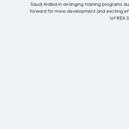
y
Saudi Arabia in arranging training programs du
d
forward for more development and exciting eff
s
of IKEA 
r
n
s
h
,
e