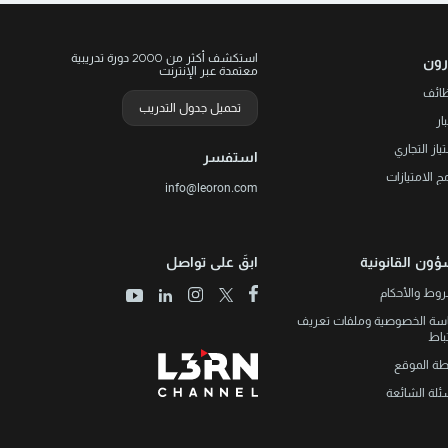
استكشف أكثر من 2000 دورة تدريبية
رون
معتمدة عبر الإنترنت
ظائف
تحميل جدول التدريب
ار
تياز التجاري
استفسر
مج الامتيازات
info@leoron.com
ؤون القانونية
ابقَ على تواصل
وط والأحكام
سة الخصوصية وملفات تعريف
تباط
طة الموقع
ئلة الشائعة