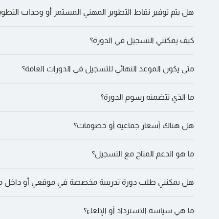
llaborations in the future that will position both
هل يتم توفير نقاط التطوير المهني المستمر أو وحدات التطوي
وCISI وGARP وHRCI وSHRM وACCA وASQ وIIA وILM وIAC وغيرها
 the leading training providers in Saudi Arabia.
eam for their full cooperation and continuing
كيف يمكنني التسجيل في الدورة؟
ard to further success together in the years to
والمزيد.
come.
متى يكون الموعد النهائي للتسجيل في الدورات العامة؟
Emad Alrajih
سنرشدك خلال الخطوات.
ما الذي تتضمنه رسوم الدورة؟
في بعض الأحيان عند التأكيد
هل هناك أسعار جماعية أو خصومات؟
المعتمدة، والغداء والمرطبات، بالإضافة إلى الشهادة والعضوية حيثما ين
ما هو الدعم المتاح مع التسجيل؟
التواصل لمناقشة الترتيبات المحددة
هل يمكنني طلب دورة تدريبية مخصصة في موقعي أو داخل
على WhatsApp” للقيام بذلك.
ما هي سياسة الاسترداد أو الإلغاء؟