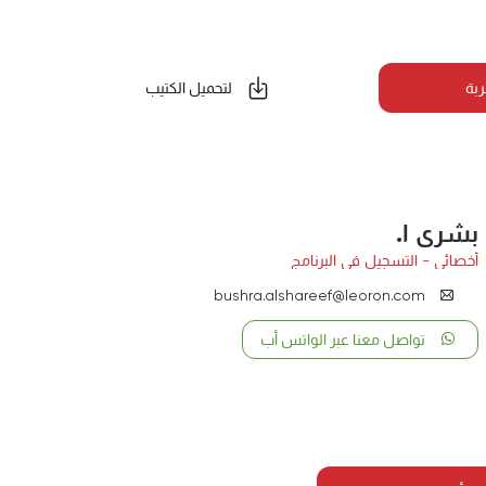
ربة
لتحميل الكتيب
بشرى ا.
أخصائي - التسجيل في البرنامج
bushra.alshareef@leoron.com
تواصل معنا عبر الواتس أب