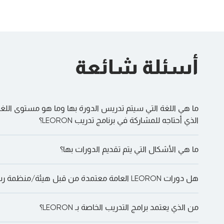
Stress Testing
and Recovery and
Resolution
Planning
أسئلة شائعة
ما هي اللغة التي سيتم تدريس الدورة بها وما هو مستوى اللغة 
عرض
:
الذي أحتاجه للمشاركة في برنامج تدريب LEORON؟
onal in Quality and Patient Safety
AR
ما هي الأشكال التي يتم تقديم الدورات بها؟
nership was signed between BAE Systems Saudi
على “دعنا نتحدث على WhatsApp” للدردشة معنا مباشرة.
هل دورات LEORON العامة معتمدة من قبل هيئة/منظمة رسمية؟
لوجه والتعلم الذاتي والتسليم الداخلي بالإضافة إلى الدورات التدريبية عبر
ing and LEORON in 2017, we have been working
e Saudi market a complete portfolio of training
من الذي يعتمد برامج التدريب الخاصة بـ LEORON؟
from the wide and extensive experience of both
وATD، وPMI، وEdEx، وغيرها الكثير—اعتمادًا على الدورة.
g the great success of this partnership, we are