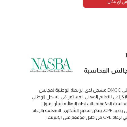
في أي مكان
مجالس المحاسبة
معهد ليورون للتطوير المهني DMCC مسجل لدى الرابطة الوطنية لمجالس
المحاسبة الحكومية (NASBA) كراعي للتعليم المهني المستمر في السجل الوطني
الس المحاسبة الحكومية بالسلطة النهائية بشأن قبول
الدورات الفردية للحصول على رصيد CPE. يمكن تقديم الشكاوى المتعلقة بالرعاة
المسجلين إلى السجل الوطني لرعاة CPE من خلال موقعه على الإنترنت: