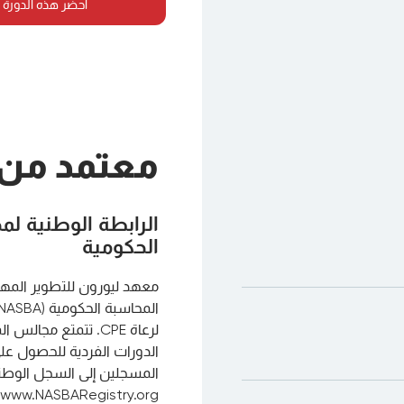
احضر هذه الدورة 
معتمد من
الرابطة الوطنية ل
الحكومية
لرعاة CPE. تتمتع مج
www.NASBARegistry.org