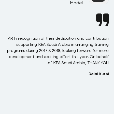
Model
ast
AR In recognition of their dedication and contribution
AR
his
supporting IKEA Saudi Arabia in arranging training
h
ere
programs during 2017 & 2018, looking forward for more
ved
development and exciting effort this year. On behalf
our
of IKEA Saudi Arabia, THANK YOU!
n
ost
Dalal Kutbi
hat
 in
s
has
 to
ck.
ds,