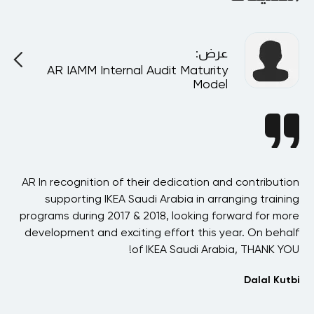
عرض
:
AR IAMM Internal Audit Maturity
A
Model
ast
AR In recognition of their dedication and contribution
AR
his
supporting IKEA Saudi Arabia in arranging training
h
ere
programs during 2017 & 2018, looking forward for more
ved
development and exciting effort this year. On behalf
our
of IKEA Saudi Arabia, THANK YOU!
n
ost
Dalal Kutbi
hat
 in
s