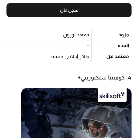
سجل الآن
مزود
معهد لورون
المدة
-
معتمد من
هاكر أخلاقي معتمد
4. كومبتيا سيكيوريتي+