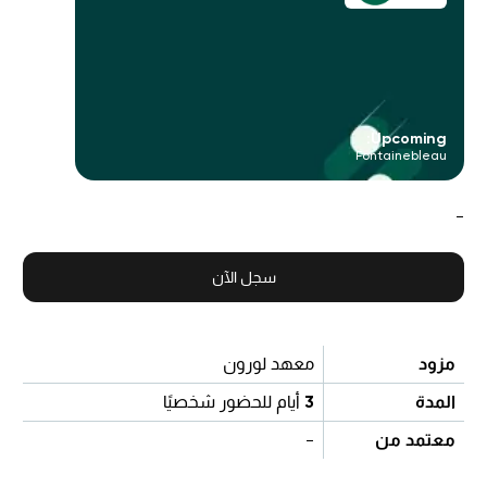
Upcoming:
Fontainebleau
-
سجل الآن
مزود
معهد لورون
المدة
3
أيام للحضور شخصيًا
معتمد من
-