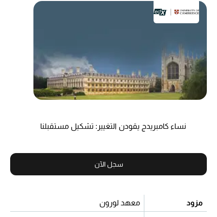
نساء كامبريدج يقودن التغيير: تشكيل مستقبلنا
سجل الآن
مزود
معهد لورون