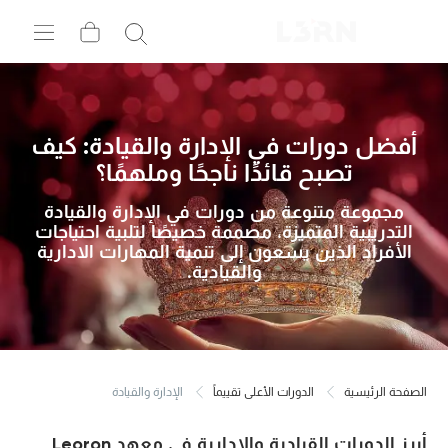
أفضل دورات في الإدارة والقيادة: كيف
تصبح قائدًا ناجحًا وملهمًا؟
مجموعة متنوعة من دورات في الإدارة والقيادة
التدريبية المتميزة، مصممة خصيصًا لتلبية احتياجات
الأفراد الذين يسعون إلى تنمية المهارات الادارية
والقيادية.
الصفحة الرئيسية
الدورات الأعلى تقييماً
الإدارة والقيادة
أبرز الدورات القيادية والإدارية في معهد Leoron