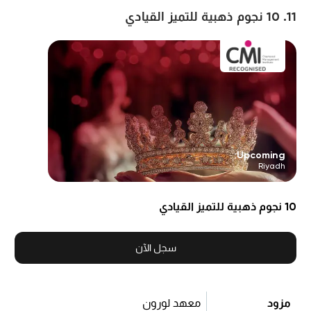
11. 10 نجوم ذهبية للتميز القيادي
Upcoming:
Riyadh
10 نجوم ذهبية للتميز القيادي
سجل الآن
مزود
معهد لورون